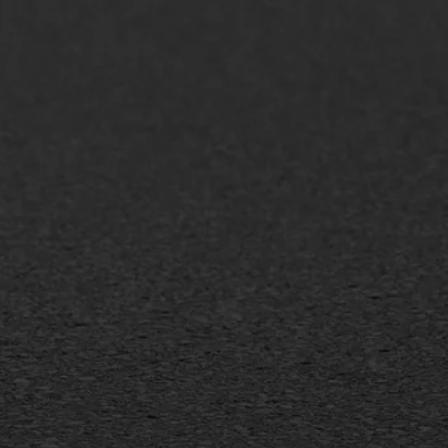
AWS ASFALTWERKEN
+31 493 842 840
info@asfaltwerken.nl
MEER INFORMATIE
Inschrijven nieuwsbrief
Duurzaam ondernemen