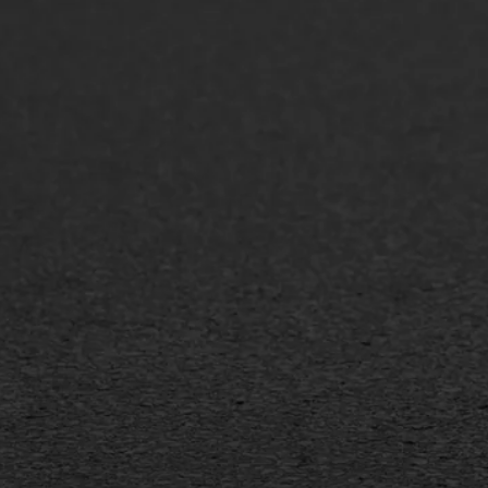
ONZE OPLOSSINGEN
Asfaltonderhoud
Asfa
Asfaltreparatie
Asfa
Bitumenverwerking
Slijt
Oppervlaktebehandeling
Bitu
Spoedreparatie
Tran
Markering verlagen
Gieta
Verw
WIJ WERKEN VOOR
GWW aannemers