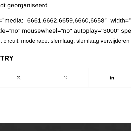
dt georganiseerd.
e=”media: 6661,6662,6659,6660,6658″ width=”
itle=”no” mousewheel=”no” autoplay=”3000″ sp
e
,
circuit
,
modelrace
,
slemlaag
,
slemlaag verwijderen
NTRY