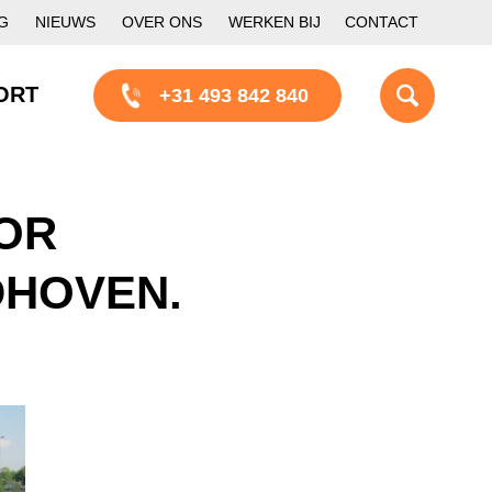
G
NIEUWS
OVER ONS
WERKEN BIJ
CONTACT
ORT
+31 493 842 840
OR
DHOVEN.