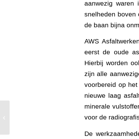
aanwezig waren i
snelheden boven d
de baan bijna onm
AWS Asfaltwerken
eerst de oude as
Hierbij worden oo
zijn alle aanwezi
voorbereid op het
nieuwe laag asfa
minerale vulstoffe
voor de radiografi
Slijtlaag voor voetpaden in Geldrop.
De werkzaamheden