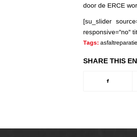
door de ERCE wor
[su_slider sourc
responsive=”no” t
Tags:
asfaltreparati
SHARE THIS E