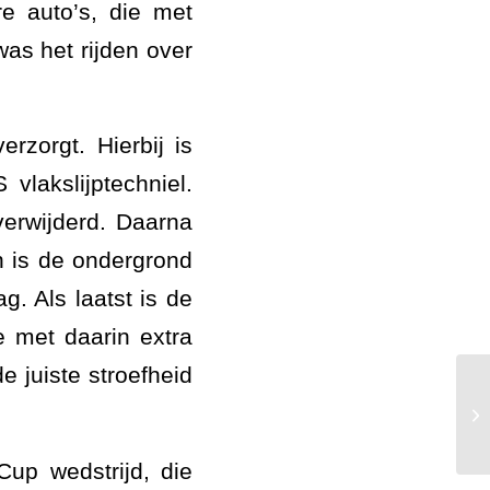
e auto’s, die met
as het rijden over
zorgt. Hierbij is
lakslijptechniel.
verwijderd. Daarna
n is de ondergrond
. Als laatst is de
 met daarin extra
e juiste stroefheid
Af
up wedstrijd, die