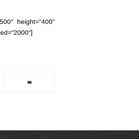
500″ height=”400″
eed=”2000″]