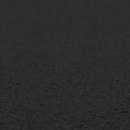
lt repareren
Scheurreparatie
lt onderhoud
SAMI
laag
Flexigoot
mineuze voegvulling
Vertical seal
sport
Vlakslijpen
sfalt reparatie
Vorstschade
ijderen markering