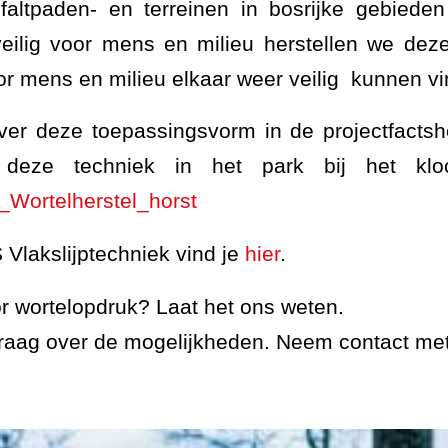
faltpaden- en terreinen in bosrijke gebieden
veilig voor mens en milieu herstellen we dez
or mens en milieu elkaar weer veilig kunnen v
ver deze toepassingsvorm in de projectfacts
eze techniek in het park bij het kloost
_Wortelherstel_horst
Vlakslijptechniek vind je
hier
.
or wortelopdruk? Laat het ons weten.
raag over de mogelijkheden. Neem contact met