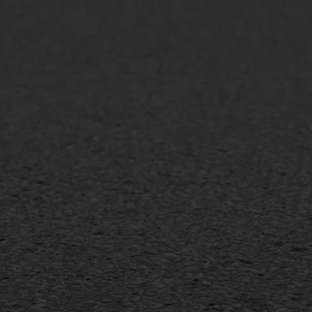
lt repareren
Scheurreparatie
lt onderhoud
SAMI
laag
Flexigoot
mineuze voegvulling
Vertical seal
sport
Vlakslijpen
sfalt reparatie
Vorstschade
ijderen markering