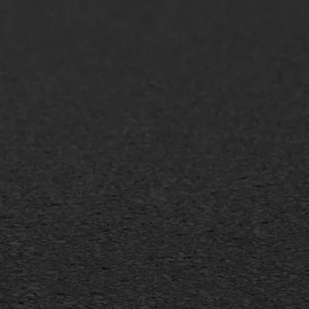
AWS ASFALTWERKEN
+31 493 842 840
info@asfaltwerken.nl
MEER INFORMATIE
Inschrijven nieuwsbrief
Duurzaam ondernemen