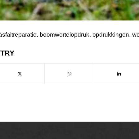
asfaltreparatie
,
boomwortelopdruk
,
opdrukkingen
,
wo
NTRY