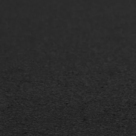
ONZE OPLOSSINGEN
Asfaltonderhoud
Asfa
Asfaltreparatie
Asfa
Bitumenverwerking
Slijt
Oppervlaktebehandeling
Bitu
Spoedreparatie
Tran
Markering verlagen
Gieta
Verw
WIJ WERKEN VOOR
GWW aannemers
Overheid