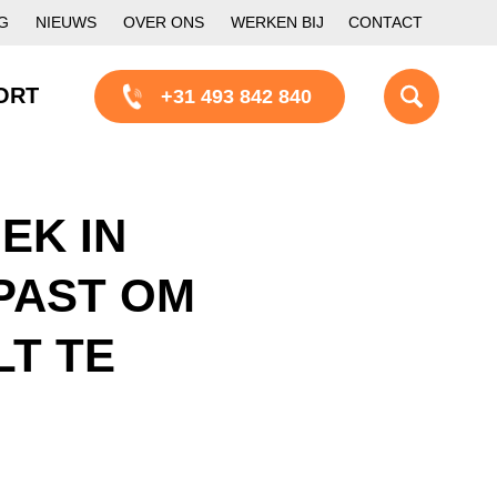
G
NIEUWS
OVER ONS
WERKEN BIJ
CONTACT
ORT
+31 493 842 840
EK IN
PAST OM
T TE