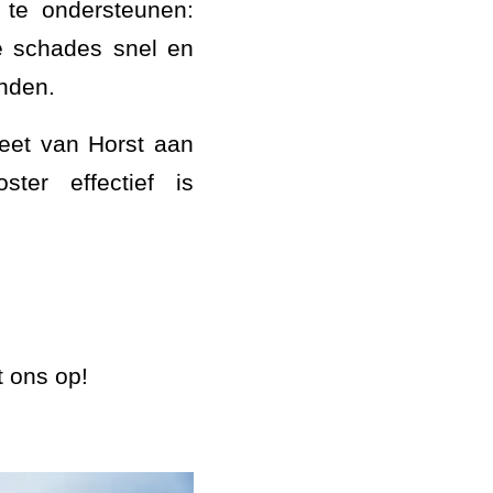
 te ondersteunen:
e schades snel en
inden.
heet van Horst aan
er effectief is
 ons op!