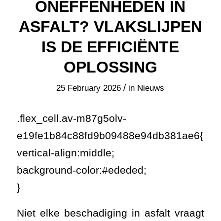
ONEFFENHEDEN IN
ASFALT? VLAKSLIJPEN
IS DE EFFICIËNTE
OPLOSSING
/
25 February 2026
in
Nieuws
.flex_cell.av-m87g5olv-
e19fe1b84c88fd9b09488e94db381ae6{
vertical-align:middle;
background-color:#ededed;
}
Niet elke beschadiging in asfalt vraagt