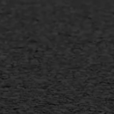
Asfalt repareren
Asfalt onderhoud
Slijtlaag
Bitumineuze voegvulling
Transport
Gietasfalt reparatie
Verwijderen markering
Scheurreparatie
SAMI
Flexigoot