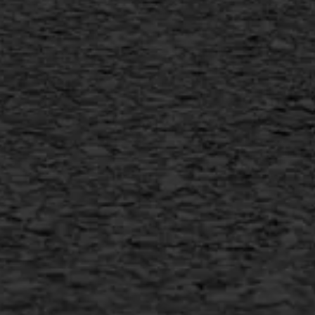
Vertical seal
Vlakslijpen
Vorstschade
AWS ASFALTWERKEN
+31 493 842 840
info@asfaltwerken.nl
MEER INFORMATIE
Inschrijven nieuwsbrief
Duurzaam ondernemen