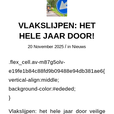
VLAKSLIJPEN: HET
HELE JAAR DOOR!
/
20 November 2025
in
Nieuws
.flex_cell.av-m87g5olv-
e19fe1b84c88fd9b09488e94db381ae6{
vertical-align:middle;
background-color:#ededed;
}
Vlakslijpen: het hele jaar door veilige