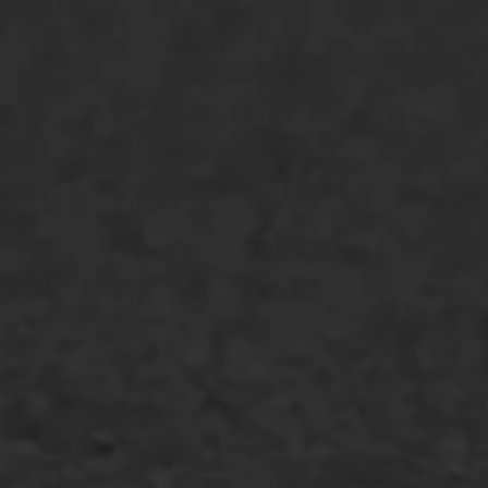
Asfaltonderhoud
Asfaltreparatie
Bitumenverwerking
Oppervlaktebehandeling
Spoedreparatie
Markering verlagen
WIJ WERKEN VOOR
GWW aannemers
Overheid
Industrie & MKB
Agrarische bedrijven