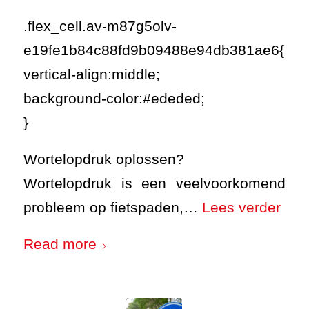
.flex_cell.av-m87g5olv-
e19fe1b84c88fd9b09488e94db381ae6{
vertical-align:middle;
background-color:#ededed;
}
Wortelopdruk oplossen?
Wortelopdruk is een veelvoorkomend
probleem op fietspaden,…
Lees verder
Read more