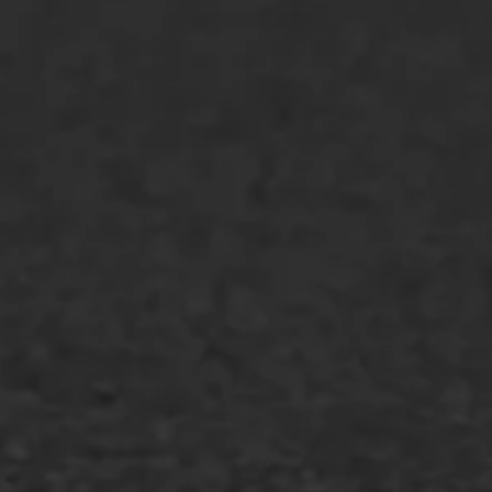
Bitumenverwerking
Oppervlaktebehandeling
Spoedreparatie
Markering verlagen
WIJ WERKEN VOOR
GWW aannemers
Overheid
Industrie & MKB
Agrarische bedrijven