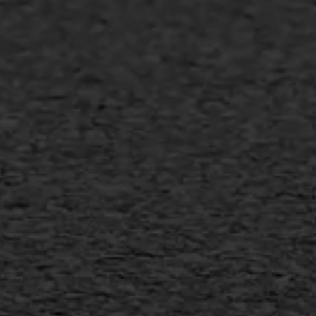
Asfalt repareren
Asfalt onderhoud
Slijtlaag
Bitumineuze voegvulling
Transport
Gietasfalt reparatie
Verwijderen markering
Scheurreparatie
SAMI
Flexigoot
Vertical seal