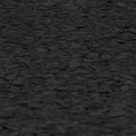
Vlakslijpen
Vorstschade
AWS ASFALTWERKEN
+31 493 842 840
info@asfaltwerken.nl
MEER INFORMATIE
Inschrijven nieuwsbrief
Duurzaam ondernemen