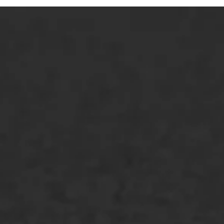
ONZE OPLOSSINGEN
Asfaltonderhoud
Asfaltreparatie
Bitumenverwerking
Oppervlaktebehandeling
Spoedreparatie
Markering verlagen
WIJ WERKEN VOOR