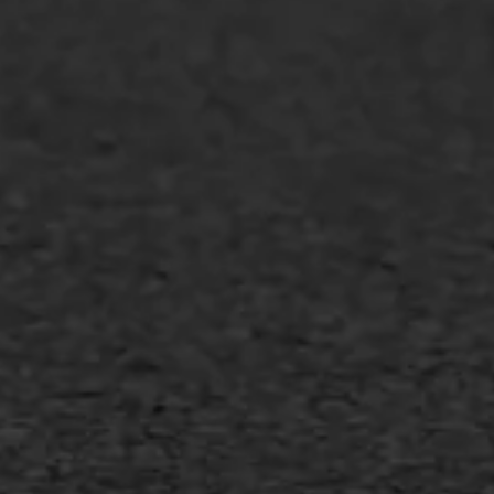
GWW aannemers
Overheid
Industrie & MKB
Agrarische bedrijven
Asfalt repareren
Asfalt onderhoud
Slijtlaag
Bitumineuze voegvulling
Transport
Gietasfalt reparatie
Verwijderen markering