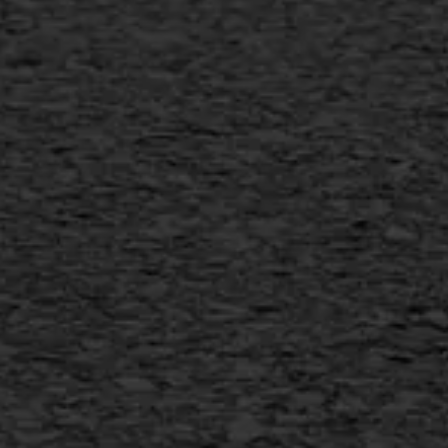
Scheurreparatie
SAMI
Flexigoot
Vertical seal
Vlakslijpen
Vorstschade
AWS ASFALTWERKEN
+31 493 842 840
info@asfaltwerken.nl