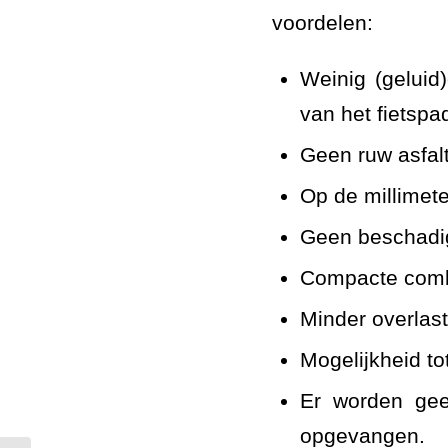
voordelen:
Weinig (geluid
van het fietspa
Geen ruw asfalt
Op de millimet
Geen beschadig
Compacte combi
Minder overlast
Mogelijkheid to
Er worden geen
opgevangen.