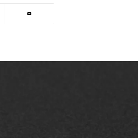
AWS ASFALTWERKEN
+31 493 842 840
info@asfaltwerken.nl