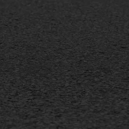
mineuze voegvulling
Vertical seal
sport
Vlakslijpen
sfalt reparatie
Vorstschade
ijderen markering