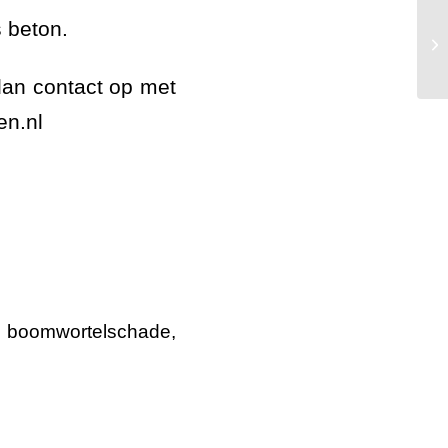
 beton.
Re
be
dan contact op met
en.nl
,
boomwortelschade
,