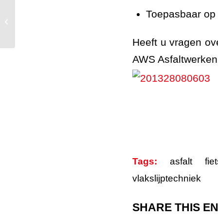
Toepasbaar op a
Oude wegmarkering verwijderd in
Vlissingen
Heeft u vragen ov
AWS Asfaltwerken 
Tags:
asfalt fie
vlakslijptechniek
SHARE THIS E