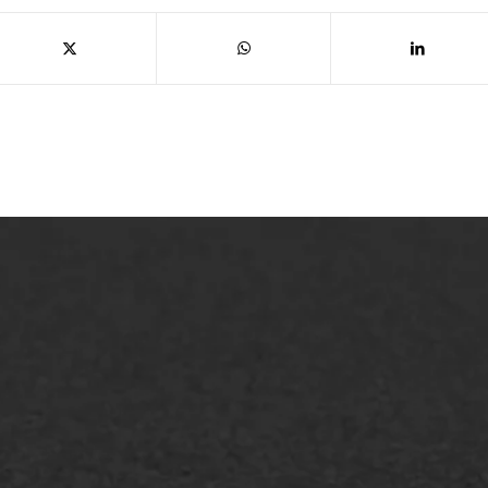
lt repareren
Scheurreparatie
lt onderhoud
SAMI
laag
Flexigoot