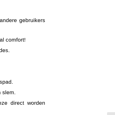
 andere gebruikers
al comfort!
des.
tspad.
n slem.
eze direct worden