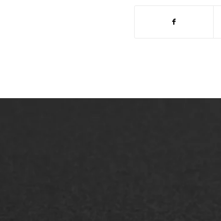
ONZE OPLOSSINGEN
Asfaltonderhoud
Asfa
Asfaltreparatie
Asfa
Bitumenverwerking
Slijt