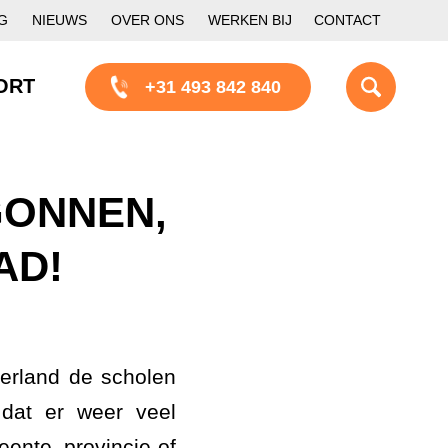
G
NIEUWS
OVER ONS
WERKEN BIJ
CONTACT
ORT
+31 493 842 840
GONNEN,
AD!
erland de scholen
dat er weer veel
ente, provincie of