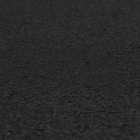
Oppervlaktebehandeling
Bitu
Spoedreparatie
Tran
Markering verlagen
Gieta
Verw
WIJ WERKEN VOOR
GWW aannemers
Overheid
Industrie & MKB
Agrarische bedrijven