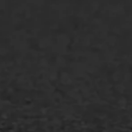
Bitumenverwerking
Oppervlaktebehandeling
Spoedreparatie
Markering verlagen
WIJ WERKEN VOOR
GWW aannemers
Overheid
Industrie & MKB
Agrarische bedrijven