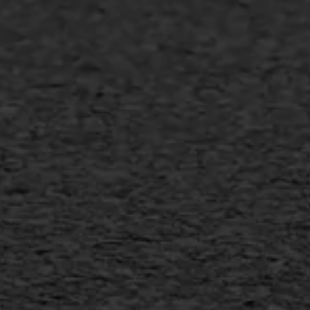
Asfalt repareren
Asfalt onderhoud
Slijtlaag
Bitumineuze voegvulling
Transport
Gietasfalt reparatie
Verwijderen markering
Scheurreparatie
SAMI
Flexigoot
Vertical seal
Vlakslijpen