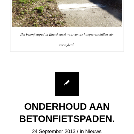
Het betonfietspad in Kaatsheuvel waarvan de hoogteverschillen zijn
verwijderd.
ONDERHOUD AAN
BETONFIETSPADEN.
/
24 September 2013
in
Nieuws