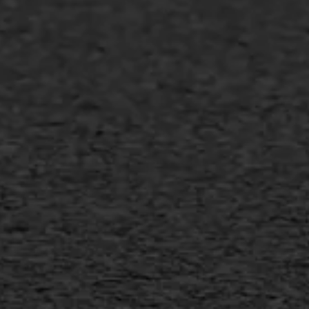
Asfalt repareren
Asfalt onderhoud
Slijtlaag
Bitumineuze voegvulling
Transport
Gietasfalt reparatie
Verwijderen markering
Scheurreparatie
SAMI
Flexigoot