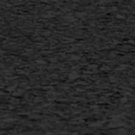
Vertical seal
Vlakslijpen
Vorstschade
AWS ASFALTWERKEN
+31 493 842 840
info@asfaltwerken.nl
MEER INFORMATIE
Inschrijven nieuwsbrief
Duurzaam ondernemen