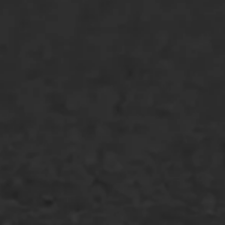
Asfaltonderhoud
Asfaltreparatie
Bitumenverwerking
Oppervlaktebehandeling
Spoedreparatie
Markering verlagen
WIJ WERKEN VOOR
GWW aannemers
Overheid
Industrie & MKB
Agrarische bedrijven