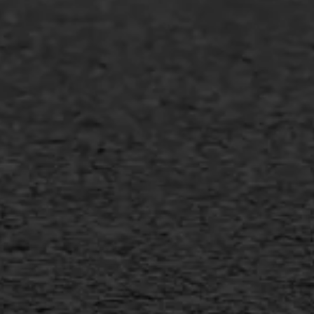
Asfalt repareren
Asfalt onderhoud
Slijtlaag
Bitumineuze voegvulling
Transport
Gietasfalt reparatie
Verwijderen markering
Scheurreparatie
SAMI