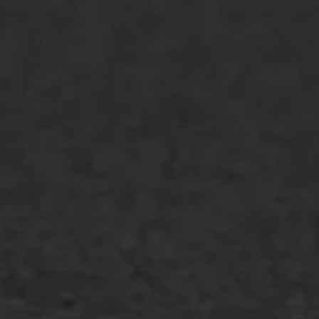
Asfaltonderhoud
Asfaltreparatie
Bitumenverwerking
Oppervlaktebehandeling
Spoedreparatie
Markering verlagen
WIJ WERKEN VOOR
GWW aannemers
Overheid
Industrie & MKB
Agrarische bedrijven