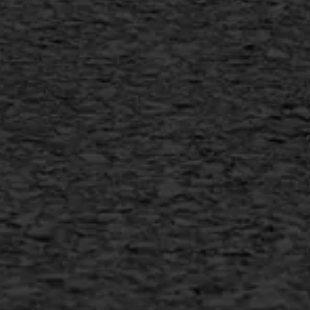
Flexigoot
Vertical seal
Vlakslijpen
Vorstschade
AWS ASFALTWERKEN
+31 493 842 840
info@asfaltwerken.nl
MEER INFORMATIE
Inschrijven nieuwsbrief
Duurzaam ondernemen