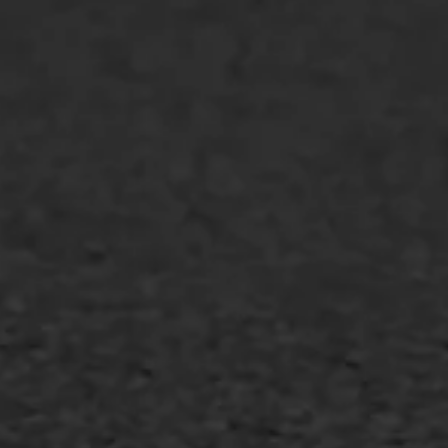
Markering verlagen
WIJ WERKEN VOOR
GWW aannemers
Overheid
Industrie & MKB
Agrarische bedrijven
Asfalt repareren
Asfalt onderhoud
Slijtlaag