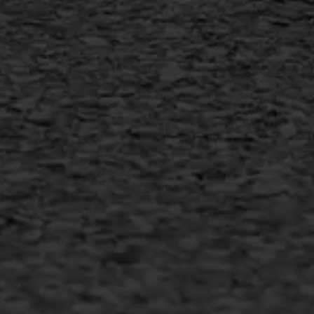
AWS ASFALTWERKEN
+31 493 842 840
info@asfaltwerken.nl
MEER INFORMATIE
Inschrijven nieuwsbrief
Duurzaam ondernemen