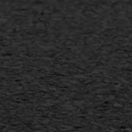
Bitumineuze voegvulling
Transport
Gietasfalt reparatie
Verwijderen markering
Scheurreparatie
SAMI
Flexigoot
Vertical seal
Vlakslijpen
Vorstschade