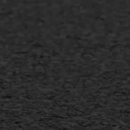
Asfalt repareren
Asfalt onderhoud
Slijtlaag
Bitumineuze voegvulling
Transport
Gietasfalt reparatie
Verwijderen markering
Scheurreparatie
SAMI
Flexigoot