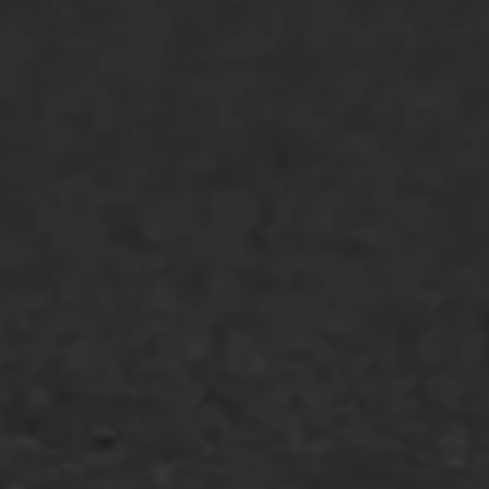
Asfaltonderhoud
Asfaltreparatie
Bitumenverwerking
Oppervlaktebehandeling
Spoedreparatie
Markering verlagen
WIJ WERKEN VOOR
GWW aannemers
Overheid
Industrie & MKB
Agrarische bedrijven