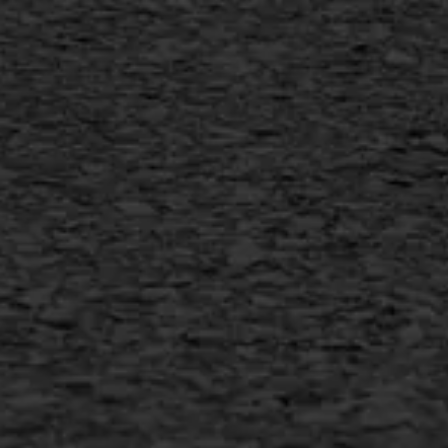
Vertical seal
Vlakslijpen
Vorstschade
AWS ASFALTWERKEN
+31 493 842 840
info@asfaltwerken.nl
MEER INFORMATIE
Inschrijven nieuwsbrief
Duurzaam ondernemen