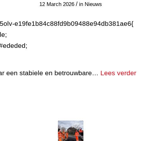
/
12 March 2026
in
Nieuws
7g5olv-e19fe1b84c88fd9b09488e94db381ae6{
le;
:#ededed;
aar een stabiele en betrouwbare…
Lees verder