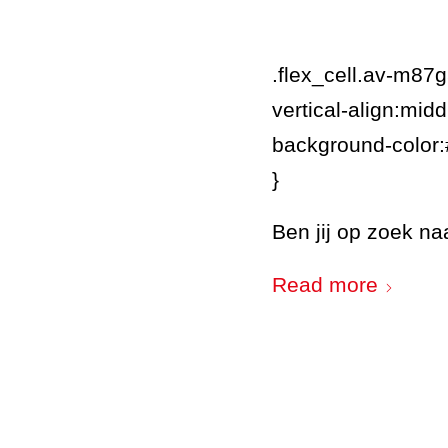
.flex_cell.av-m8
vertical-align:midd
background-color
}
Ben jij op zoek n
Read more