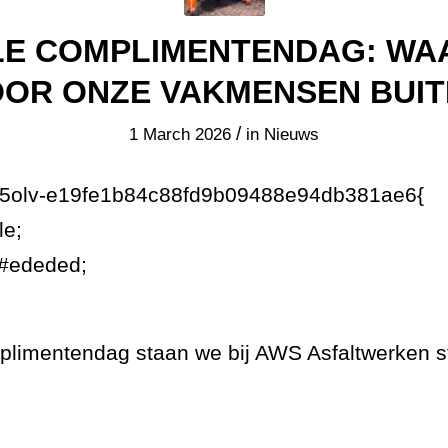
LE COMPLIMENTENDAG: WA
OR ONZE VAKMENSEN BUI
/
1 March 2026
in
Nieuws
7g5olv-e19fe1b84c88fd9b09488e94db381ae6{
le;
:#ededed;
plimentendag staan we bij AWS Asfaltwerken 