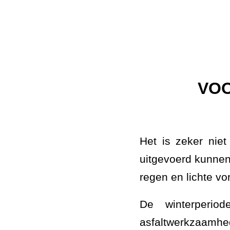
VOO
Het is zeker nie
uitgevoerd kunne
regen en lichte vo
De winterperi
asfaltwerkzaamh