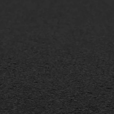
lt repareren
Scheurreparatie
lt onderhoud
SAMI
laag
Flexigoot
mineuze voegvulling
Vertical seal
sport
Vlakslijpen
sfalt reparatie
Vorstschade
ijderen markering