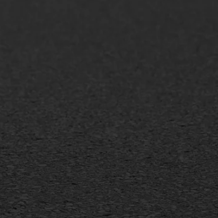
AWS ASFALTWERKEN
+31 493 842 840
info@asfaltwerken.nl
MEER INFORMATIE
Inschrijven nieuwsbrief
Duurzaam ondernemen