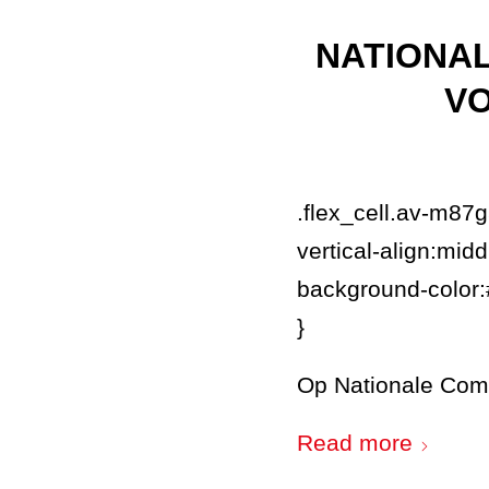
NATIONA
VO
.flex_cell.av-m8
vertical-align:midd
background-color
}
Op Nationale Com
Read more