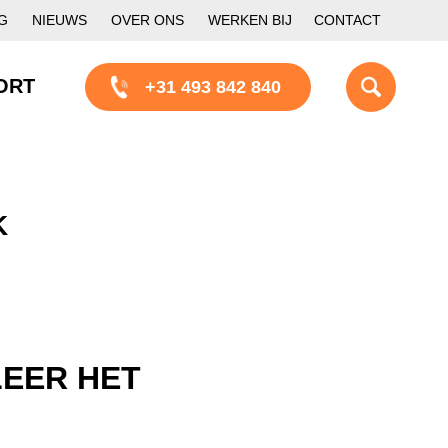
G
NIEUWS
OVER ONS
WERKEN BIJ
CONTACT
ORT
+31 493 842 840
K
LEER HET