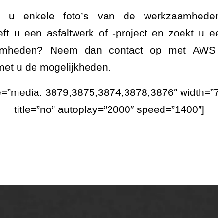
et u enkele foto’s van de werkzaamhed
t u een asfaltwerk of -project en zoekt u ee
amheden? Neem dan contact op met AWS As
met u de mogelijkheden.
ce=”media: 3879,3875,3874,3878,3876″ width=”7
title=”no” autoplay=”2000″ speed=”1400″]