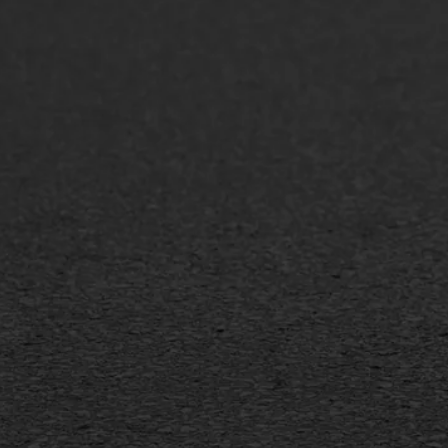
ONZE OPLOSSINGEN
Asfaltonderhoud
Asfa
Asfaltreparatie
Asfa
Bitumenverwerking
Slijt
Oppervlaktebehandeling
Bitu
Spoedreparatie
Tran
Markering verlagen
Gieta
Verw
WIJ WERKEN VOOR
GWW aannemers
Overheid