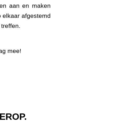
den aan en maken
p elkaar afgestemd
treffen.
aag mee!
EROP.