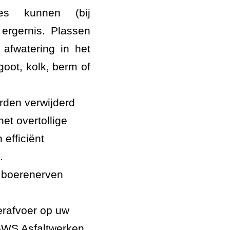
des kunnen (bij
 ergernis. Plassen
 afwatering in het
goot, kolk, berm of
rden verwijderd
het overtollige
 efficiënt
.
p boerenerven
erafvoer op uw
 AWS Asfaltwerken,