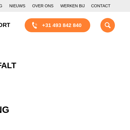
G
NIEUWS
OVER ONS
WERKEN BIJ
CONTACT
ORT
+31 493 842 840
FALT
NG