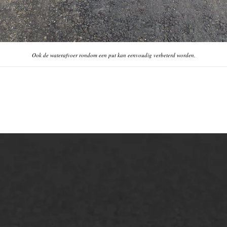
Ook de waterafvoer rondom een put kan eenvoudig verbeterd worden.
lt repareren
Scheurreparatie