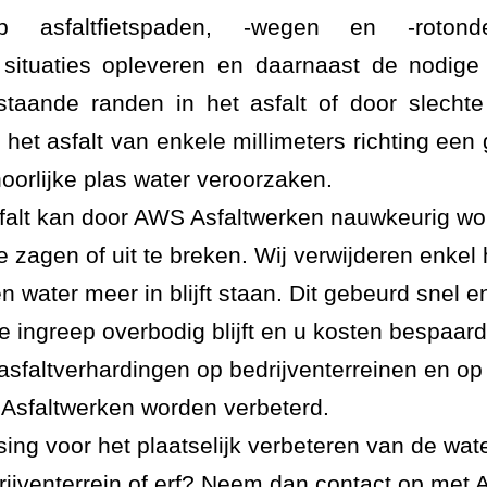
p asfaltfietspaden, -wegen en -roton
e situaties opleveren en daarnaast de nodige
taande randen in het asfalt of door slechte
n het asfalt van enkele millimeters richting een 
oorlijke plas water veroorzaken.
sfalt kan door AWS Asfaltwerken nauwkeurig wo
e zagen of uit te breken. Wij verwijderen enkel 
n water meer in blijft staan. Dit gebeurd snel en
 ingreep overbodig blijft en u kosten bespaard
 asfaltverhardingen op bedrijventerreinen en o
Asfaltwerken worden verbeterd.
ing voor het plaatselijk verbeteren van de wat
drijventerrein of erf? Neem dan contact op met