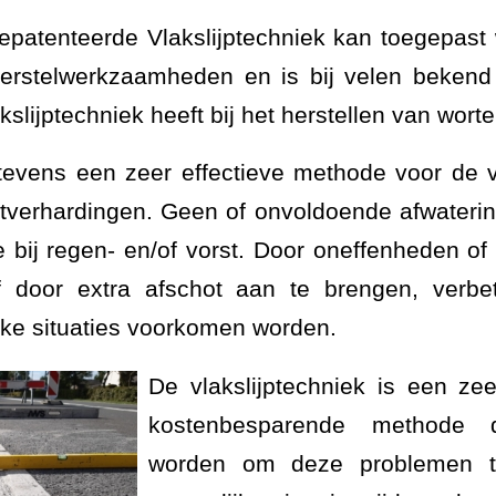
patenteerde Vlakslijptechniek kan toegepast 
erstelwerkzaamheden en is bij velen bekend 
kslijptechniek heeft bij het herstellen van wort
tevens een zeer effectieve methode voor de 
altverhardingen. Geen of onvoldoende afwateri
ie bij regen- en/of vorst. Door oneffenheden 
of door extra afschot aan te brengen, verbet
jke situaties voorkomen worden.
De vlakslijptechniek is een ze
kostenbesparende methode 
worden om deze problemen t