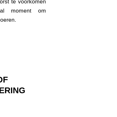
 vorst te voorkomen
aal moment om
voeren.
OF
ERING