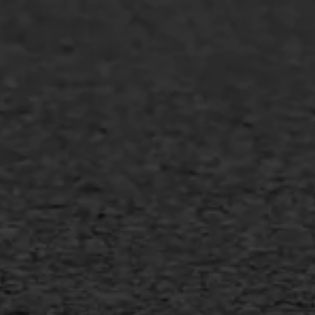
Overheid
Industrie & MKB
Agrarische bedrijven
Asfalt repareren
Asfalt onderhoud
Slijtlaag
Bitumineuze voegvulling
Transport
Gietasfalt reparatie
Verwijderen markering