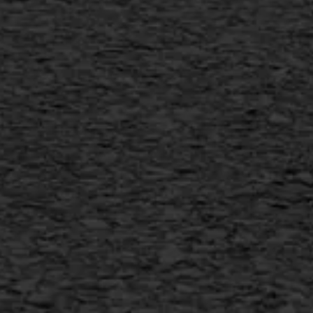
Scheurreparatie
SAMI
Flexigoot
Vertical seal
Vlakslijpen
Vorstschade
AWS ASFALTWERKEN
+31 493 842 840
info@asfaltwerken.nl
MEER INFORMATIE