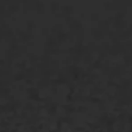
ONZE OPLOSSINGEN
Asfaltonderhoud
Asfaltreparatie
Bitumenverwerking
Oppervlaktebehandeling
Spoedreparatie
Markering verlagen
WIJ WERKEN VOOR
GWW aannemers