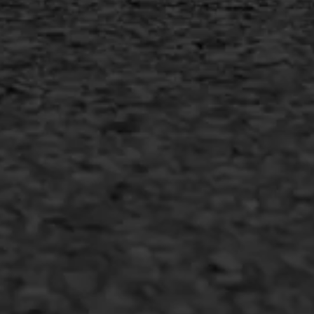
Inschrijven nieuwsbrief
Duurzaam ondernemen
Copyright AWS Asfaltwerken
•
Algemene voorwaarden
•
Privacyverklaring
•
Website door
Bonsai media