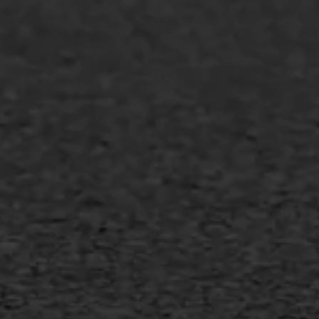
Gietasfalt reparatie
Verwijderen markering
Scheurreparatie
SAMI
Flexigoot
Vertical seal
Vlakslijpen
Vorstschade
AWS ASFALTWERKEN
+31 493 842 840