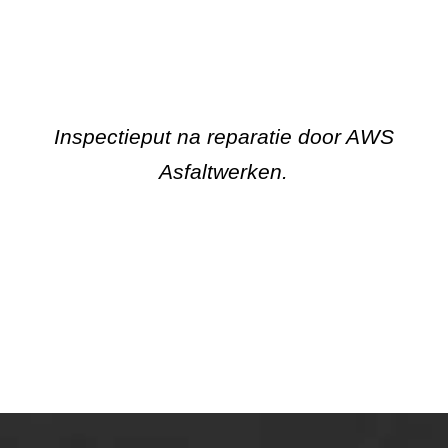
ONZE OPLOSSINGEN
Asfaltonderhoud
Asfaltreparatie
Bitumenverwerking
Oppervlaktebehandeling
Spoedreparatie
Markering verlagen