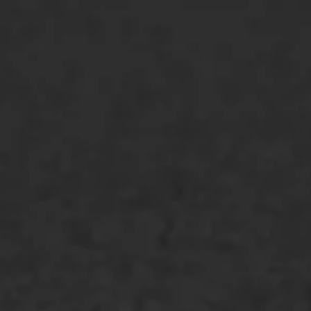
WIJ WERKEN VOOR
GWW aannemers
Overheid
Industrie & MKB
Agrarische bedrijven
Asfalt repareren
Asfalt onderhoud
Slijtlaag
Bitumineuze voegvulling
Transport