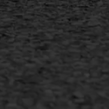
Copyright AWS Asfaltwerken
•
Algemene voorwaarden
•
Privacyverklaring
•
Website door
Bonsai media