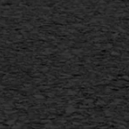
info@asfaltwerken.nl
MEER INFORMATIE
Inschrijven nieuwsbrief
Duurzaam ondernemen