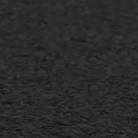
Asfalt repareren
Asfalt onderhoud
Slijtlaag
Bitumineuze voegvulling
Transport
Gietasfalt reparatie
Verwijderen markering
Scheurreparatie
SAMI
Flexigoot