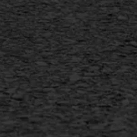
Vertical seal
Vlakslijpen
Vorstschade
AWS ASFALTWERKEN
+31 493 842 840
info@asfaltwerken.nl
MEER INFORMATIE
Inschrijven nieuwsbrief
Duurzaam ondernemen