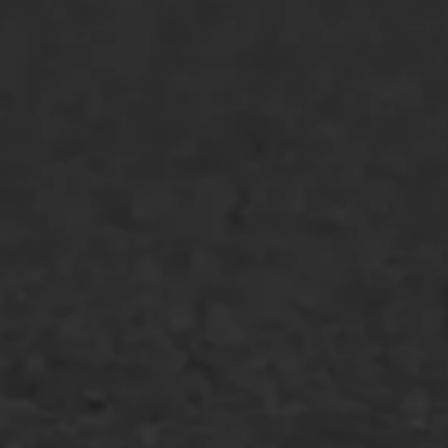
Asfaltonderhoud
Asfaltreparatie
Bitumenverwerking
Oppervlaktebehandeling
Spoedreparatie
Markering verlagen
WIJ WERKEN VOOR
GWW aannemers
Overheid
Industrie & MKB
Agrarische bedrijven