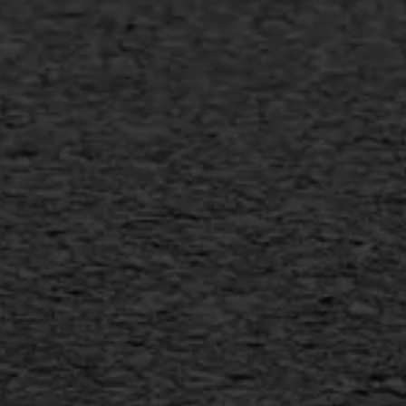
Transport
Gietasfalt reparatie
Verwijderen markering
Scheurreparatie
SAMI
Flexigoot
Vertical seal
Vlakslijpen
Vorstschade
AWS ASFALTWERKEN