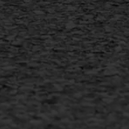
+31 493 842 840
info@asfaltwerken.nl
MEER INFORMATIE
Inschrijven nieuwsbrief
Duurzaam ondernemen