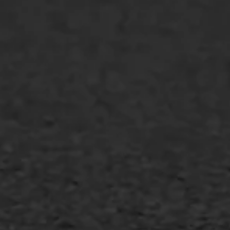
Markering verlagen
WIJ WERKEN VOOR
GWW aannemers
Overheid
Industrie & MKB
Agrarische bedrijven
Asfalt repareren
Asfalt onderhoud
Slijtlaag
Bitumineuze voegvulling