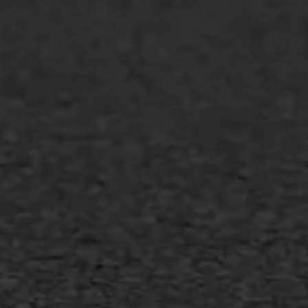
WIJ WERKEN VOOR
GWW aannemers
Overheid
Industrie & MKB
Agrarische bedrijven
Asfalt repareren
Asfalt onderhoud
Slijtlaag
Bitumineuze voegvulling
Transport
Gietasfalt reparatie