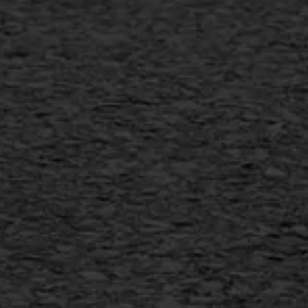
Verwijderen markering
Scheurreparatie
SAMI
Flexigoot
Vertical seal
Vlakslijpen
Vorstschade
AWS ASFALTWERKEN
+31 493 842 840
info@asfaltwerken.nl