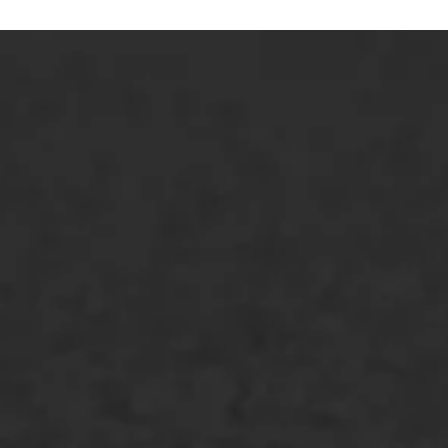
ONZE OPLOSSINGEN
Asfaltonderhoud
Asfaltreparatie
Bitumenverwerking
Oppervlaktebehandeling
Spoedreparatie
Markering verlagen