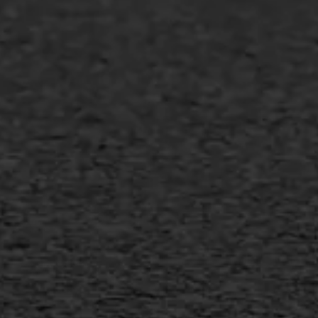
Asfalt repareren
Asfalt onderhoud
Slijtlaag
Bitumineuze voegvulling
Transport
Gietasfalt reparatie
Verwijderen markering
Scheurreparatie
SAMI