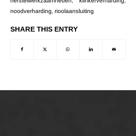
herstelwerkzaamheden
,
klinkerverharding
,
noodverharding
,
rioolaansluiting
SHARE THIS ENTRY
ONZE OPLOSSINGEN