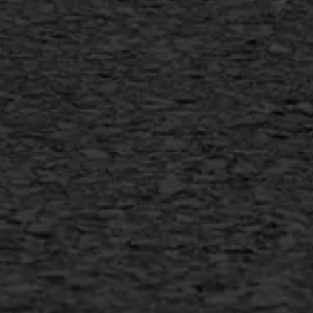
Flexigoot
Vertical seal
Vlakslijpen
Vorstschade
AWS ASFALTWERKEN
+31 493 842 840
info@asfaltwerken.nl
MEER INFORMATIE
Inschrijven nieuwsbrief
Duurzaam ondernemen