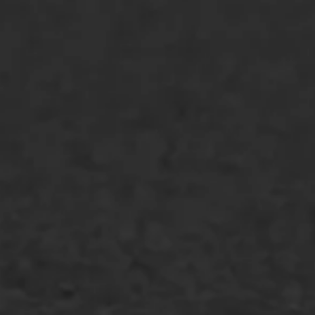
Asfaltonderhoud
Asfaltreparatie
Bitumenverwerking
Oppervlaktebehandeling
Spoedreparatie
Markering verlagen
WIJ WERKEN VOOR
GWW aannemers
Overheid
Industrie & MKB
Agrarische bedrijven