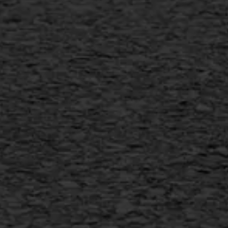
Scheurreparatie
SAMI
Flexigoot
Vertical seal
Vlakslijpen
Vorstschade
AWS ASFALTWERKEN
+31 493 842 840
info@asfaltwerken.nl