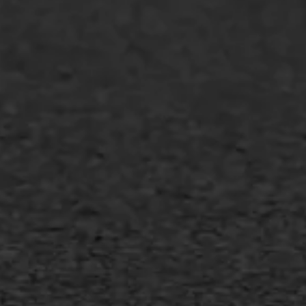
GWW aannemers
Overheid
Industrie & MKB
Agrarische bedrijven
Asfalt repareren
Asfalt onderhoud
Slijtlaag
Bitumineuze voegvulling
Transport
Gietasfalt reparatie
Verwijderen markering