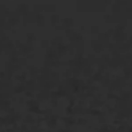
ONZE OPLOSSINGEN
Asfaltonderhoud
Asfaltreparatie
Bitumenverwerking
Oppervlaktebehandeling
Spoedreparatie
Markering verlagen
WIJ WERKEN VOOR