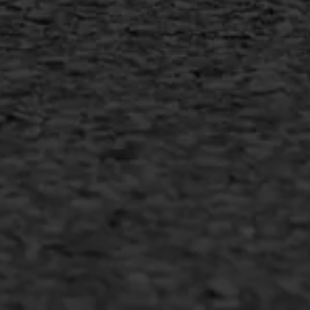
MEER INFORMATIE
Inschrijven nieuwsbrief
Duurzaam ondernemen
Copyright AWS Asfaltwerken
•
Algemene voorwaarden