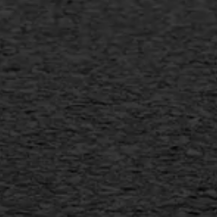
SAMI
Flexigoot
Vertical seal
Vlakslijpen
Vorstschade
AWS ASFALTWERKEN
+31 493 842 840
info@asfaltwerken.nl
MEER INFORMATIE
Inschrijven nieuwsbrief