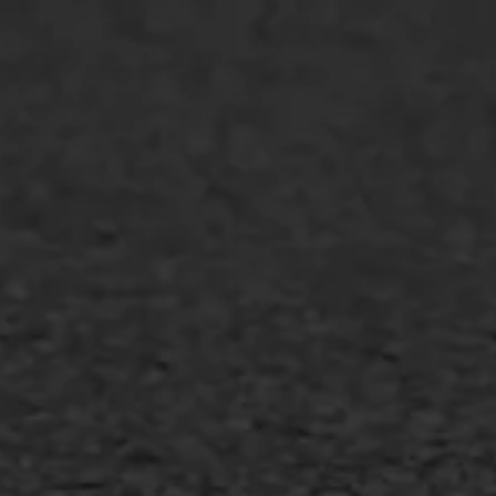
Agrarische bedrijven
Asfalt repareren
Asfalt onderhoud
Slijtlaag
Bitumineuze voegvulling
Transport
Gietasfalt reparatie
Verwijderen markering
Scheurreparatie