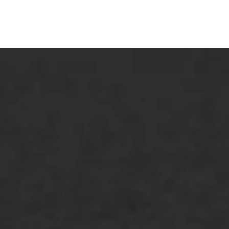
ONZE OPLOSSINGEN
Asfaltonderhoud
Asfaltreparatie
Bitumenverwerking
Oppervlaktebehandeling
Spoedreparatie
Markering verlagen
WIJ WERKEN VOOR
GWW aannemers
Overheid
Industrie & MKB