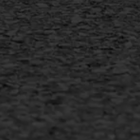
Duurzaam ondernemen
Copyright AWS Asfaltwerken
•
Algemene voorwaarden
•
Privacyverklaring
•
Website door
Bonsai media