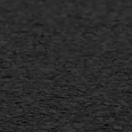
Asfalt onderhoud
Slijtlaag
Bitumineuze voegvulling
Transport
Gietasfalt reparatie
Verwijderen markering
Scheurreparatie
SAMI
Flexigoot
Vertical seal
Vlakslijpen