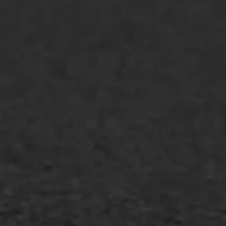
Oppervlaktebehandeling
Spoedreparatie
Markering verlagen
WIJ WERKEN VOOR
GWW aannemers
Overheid
Industrie & MKB
Agrarische bedrijven
Asfalt repareren