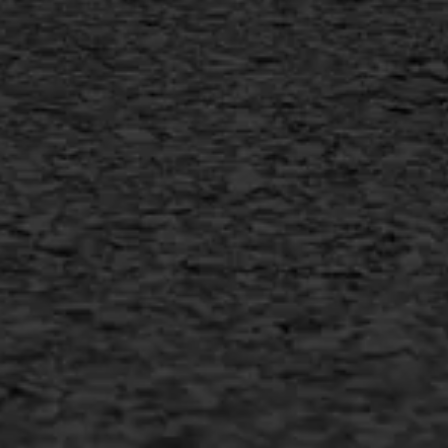
Vorstschade
AWS ASFALTWERKEN
+31 493 842 840
info@asfaltwerken.nl
MEER INFORMATIE
Inschrijven nieuwsbrief
Duurzaam ondernemen