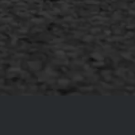
Copyright AWS Asfaltwerken
•
Algemene voorwaarden
•
Privacyverklaring
•
Website door
Bonsai media