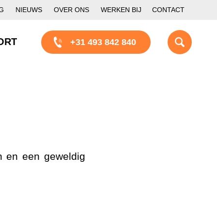
G
NIEUWS
OVER ONS
WERKEN BIJ
CONTACT
ORT
+31 493 842 840
en en een geweldig