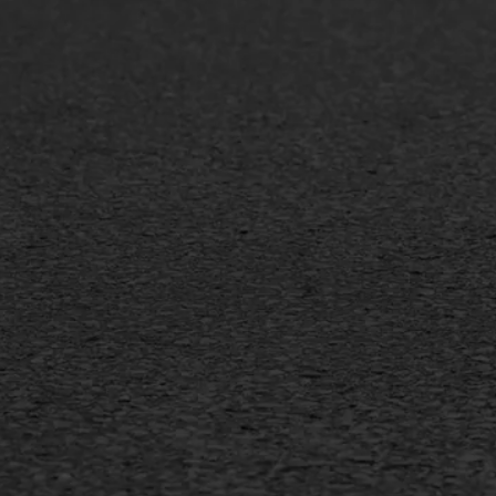
Asfaltreparatie
Asfa
Bitumenverwerking
Slijt
Oppervlaktebehandeling
Bitu
Spoedreparatie
Tran
Markering verlagen
Gieta
Verw
WIJ WERKEN VOOR
GWW aannemers
Overheid
Industrie & MKB
Agrarische bedrijven