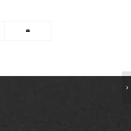
Du
AWS ASFALTWERKEN
+31 493 842 840