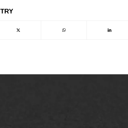
NTRY
lt repareren
Scheurreparatie