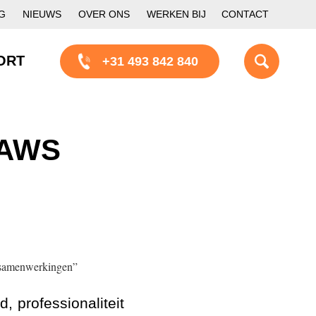
G
NIEUWS
OVER ONS
WERKEN BIJ
CONTACT
ORT
+31 493 842 840
 AWS
e samenwerkingen”
, professionaliteit