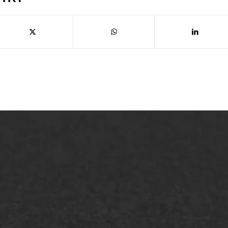
lt repareren
Scheurreparatie
lt onderhoud
SAMI