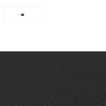
AWS ASFALTWERKEN
+31 493 842 840
info@asfaltwerken.nl