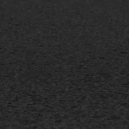
laag
Flexigoot
mineuze voegvulling
Vertical seal
sport
Vlakslijpen
sfalt reparatie
Vorstschade
ijderen markering