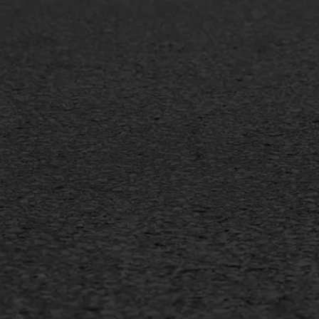
Bitumenverwerking
Slijt
Oppervlaktebehandeling
Bitu
Spoedreparatie
Tran
Markering verlagen
Gieta
Verw
WIJ WERKEN VOOR
GWW aannemers
Overheid
Industrie & MKB
Agrarische bedrijven