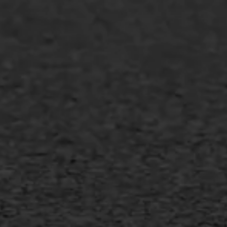
Overheid
Industrie & MKB
Agrarische bedrijven
Asfalt repareren
Asfalt onderhoud
Slijtlaag
Bitumineuze voegvulling
Transport
Gietasfalt reparatie
Verwijderen markering