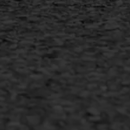
Inschrijven nieuwsbrief
Duurzaam ondernemen
Copyright AWS Asfaltwerken
•
Algemene voorwaarden
•
Privacyverklaring
•
Website door
Bonsai media