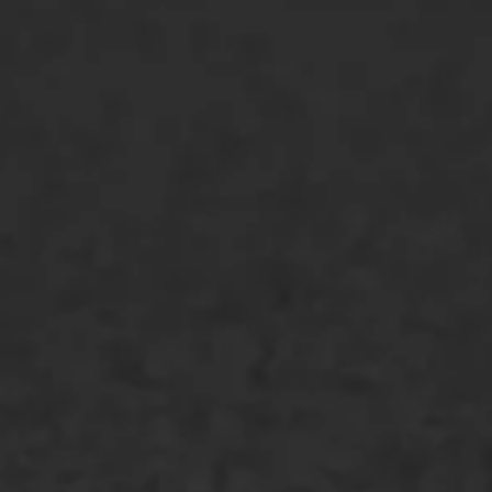
ONZE OPLOSSINGEN
Asfaltonderhoud
Asfaltreparatie
Bitumenverwerking
Oppervlaktebehandeling
Spoedreparatie
Markering verlagen
WIJ WERKEN VOOR
GWW aannemers