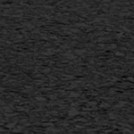
Scheurreparatie
SAMI
Flexigoot
Vertical seal
Vlakslijpen
Vorstschade
AWS ASFALTWERKEN
+31 493 842 840
info@asfaltwerken.nl
MEER INFORMATIE