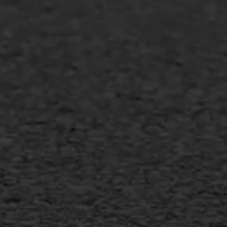
Agrarische bedrijven
Asfalt repareren
Asfalt onderhoud
Slijtlaag
Bitumineuze voegvulling
Transport
Gietasfalt reparatie
Verwijderen markering
Scheurreparatie