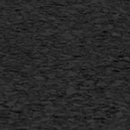
SAMI
Flexigoot
Vertical seal
Vlakslijpen
Vorstschade
AWS ASFALTWERKEN
+31 493 842 840
info@asfaltwerken.nl
MEER INFORMATIE
Inschrijven nieuwsbrief