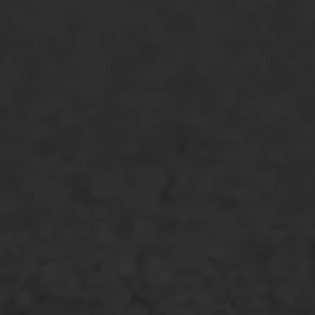
ONZE OPLOSSINGEN
Asfaltonderhoud
Asfaltreparatie
Bitumenverwerking
Oppervlaktebehandeling
Spoedreparatie
Markering verlagen
WIJ WERKEN VOOR
GWW aannemers
Overheid
Industrie & MKB