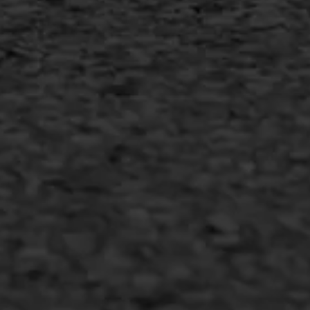
Duurzaam ondernemen
Copyright AWS Asfaltwerken
•
Algemene voorwaarden
•
Privacyverklaring
•
Website door
Bonsai media