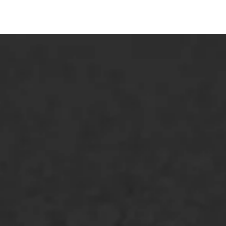
ONZE OPLOSSINGEN
Asfaltonderhoud
Asfaltreparatie
Bitumenverwerking
Oppervlaktebehandeling
Spoedreparatie
Markering verlagen