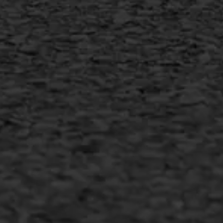
info@asfaltwerken.nl
MEER INFORMATIE
Inschrijven nieuwsbrief
Duurzaam ondernemen