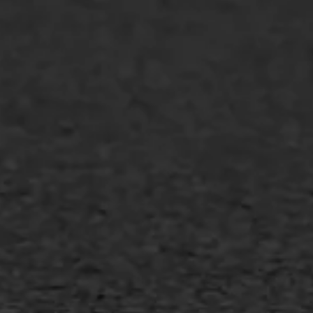
WIJ WERKEN VOOR
GWW aannemers
Overheid
Industrie & MKB
Agrarische bedrijven
Asfalt repareren
Asfalt onderhoud
Slijtlaag
Bitumineuze voegvulling
Transport