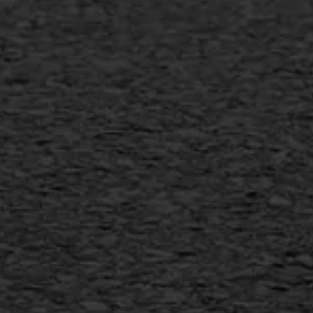
Gietasfalt reparatie
Verwijderen markering
Scheurreparatie
SAMI
Flexigoot
Vertical seal
Vlakslijpen
Vorstschade
AWS ASFALTWERKEN
+31 493 842 840