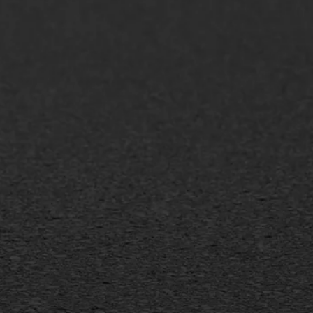
AWS ASFALTWERKEN
+31 493 842 840
info@asfaltwerken.nl
MEER INFORMATIE
Inschrijven nieuwsbrief
Duurzaam ondernemen