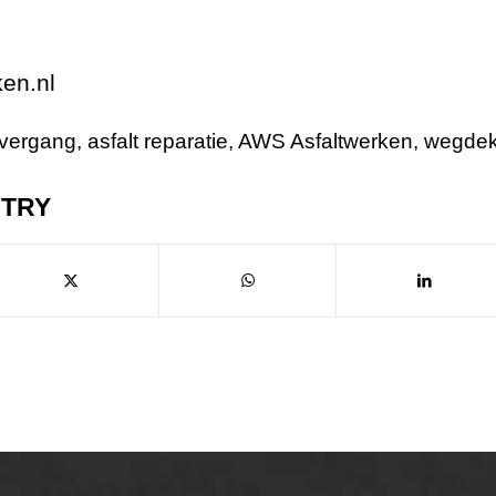
ken.nl
overgang
,
asfalt reparatie
,
AWS Asfaltwerken
,
wegdek
NTRY