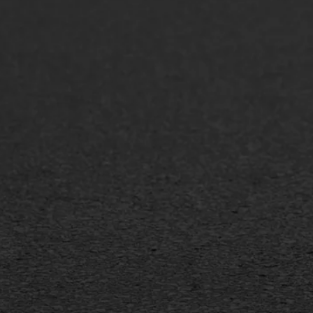
ONZE OPLOSSINGEN
Asfaltonderhoud
Asfa
Asfaltreparatie
Asfa
Bitumenverwerking
Slijt
Oppervlaktebehandeling
Bitu
Spoedreparatie
Tran
Markering verlagen
Gieta
Verw
WIJ WERKEN VOOR
GWW aannemers