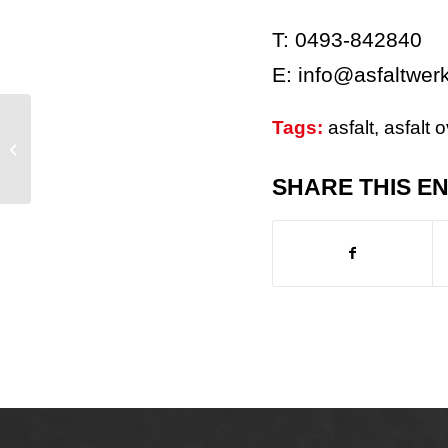
T: 0493-842840
E: info@asfaltwer
Tags:
asfalt
,
asfalt 
Deelname AWS Asfaltwerken
Agrarische Dagen Someren ADS
SHARE THIS E