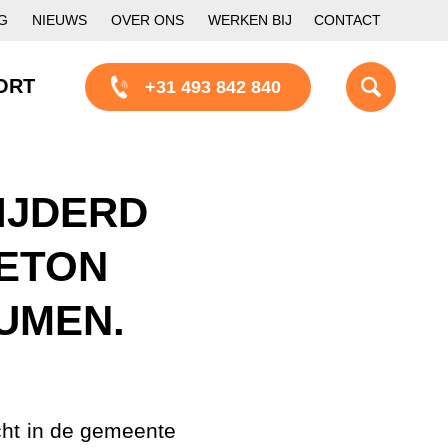
G
NIEUWS
OVER ONS
WERKEN BIJ
CONTACT
ORT
+31 493 842 840
IJDERD
BETON
UMEN.
cht in de gemeente