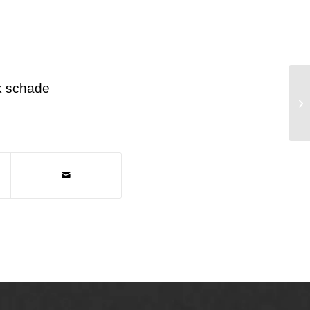
 schade
As