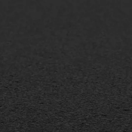
lt repareren
Scheurreparatie
lt onderhoud
SAMI
laag
Flexigoot
mineuze voegvulling
Vertical seal
sport
Vlakslijpen
sfalt reparatie
Vorstschade
ijderen markering