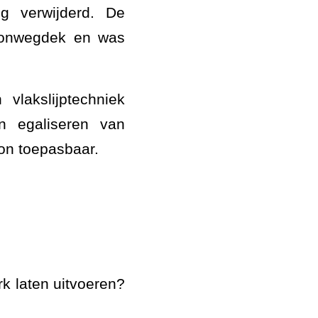
g verwijderd. De
etonwegdek en was
lakslijptechniek
n egaliseren van
ton toepasbaar.
k laten uitvoeren?