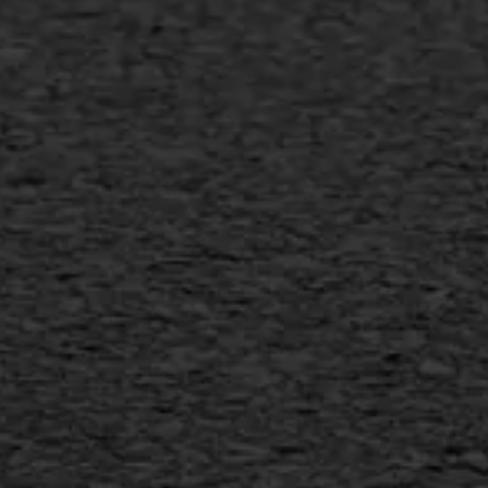
Transport
Gietasfalt reparatie
Verwijderen markering
Scheurreparatie
SAMI
Flexigoot
Vertical seal
Vlakslijpen
Vorstschade
AWS ASFALTWERKEN