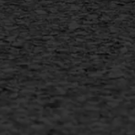
+31 493 842 840
info@asfaltwerken.nl
MEER INFORMATIE
Inschrijven nieuwsbrief
Duurzaam ondernemen