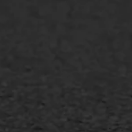
Markering verlagen
WIJ WERKEN VOOR
GWW aannemers
Overheid
Industrie & MKB
Agrarische bedrijven
Asfalt repareren
Asfalt onderhoud
Slijtlaag
Bitumineuze voegvulling