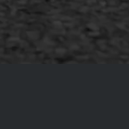
Copyright AWS Asfaltwerken
•
Algemene voorwaarden
•
Privacyverklaring
•
Website door
Bonsai media