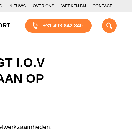
G
NIEUWS
OVER ONS
WERKEN BIJ
CONTACT
ORT
+31 493 842 840
 I.O.V
AAN OP
stelwerkzaamheden.