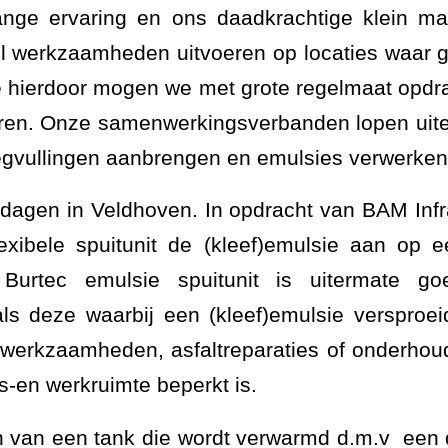
ange ervaring en ons daadkrachtige klein mat
bel werkzaamheden uitvoeren op locaties waar g
de hierdoor mogen we met grote regelmaat opd
ren. Onze samenwerkingsverbanden lopen uitee
voegvullingen aanbrengen en emulsies verwerken
dagen in Veldhoven. In opdracht van BAM Infr
exibele spuitunit de (kleef)emulsie aan op 
urtec emulsie spuitunit is uitermate go
s deze waarbij een (kleef)emulsie versproei
ngswerkzaamheden, asfaltreparaties of onderh
-en werkruimte beperkt is.
en van een tank die wordt verwarmd d.m.v een 