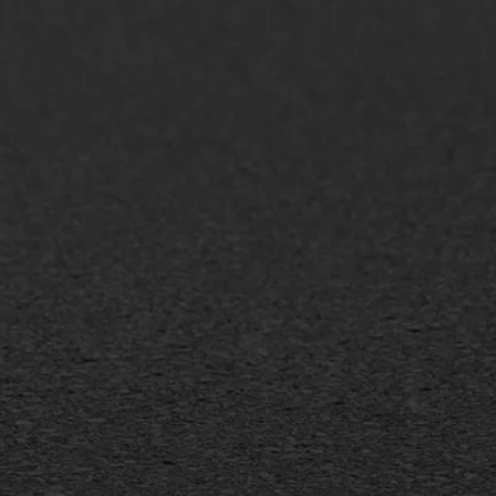
AWS ASFALTWERKEN
+31 493 842 840
info@asfaltwerken.nl
MEER INFORMATIE
Inschrijven nieuwsbrief
Duurzaam ondernemen