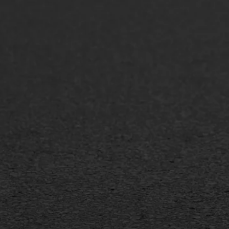
ONZE OPLOSSINGEN
Asfaltonderhoud
Asfa
Asfaltreparatie
Asfa
Bitumenverwerking
Slijt
Oppervlaktebehandeling
Bitu
Spoedreparatie
Tran
Markering verlagen
Gieta
Verw
WIJ WERKEN VOOR
GWW aannemers