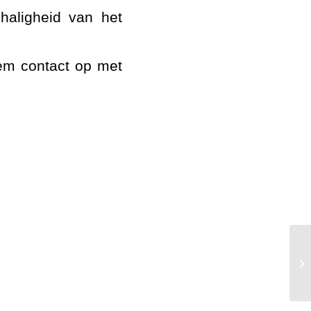
haligheid van het
em contact op met
Th
ka
ge