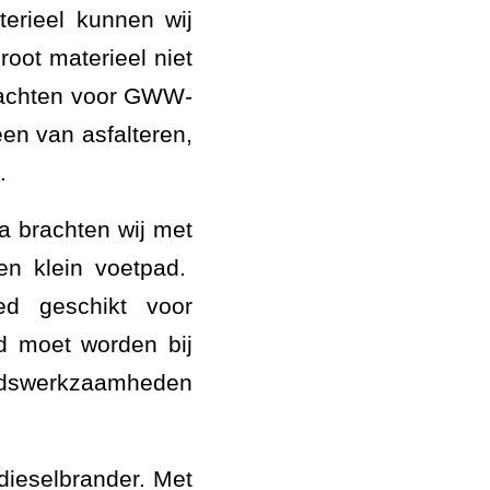
erieel kunnen wij
root materieel niet
rachten voor GWW-
n van asfalteren,
.
a brachten wij met
een klein voetpad.
ed geschikt voor
d moet worden bij
oudswerkzaamheden
dieselbrander. Met