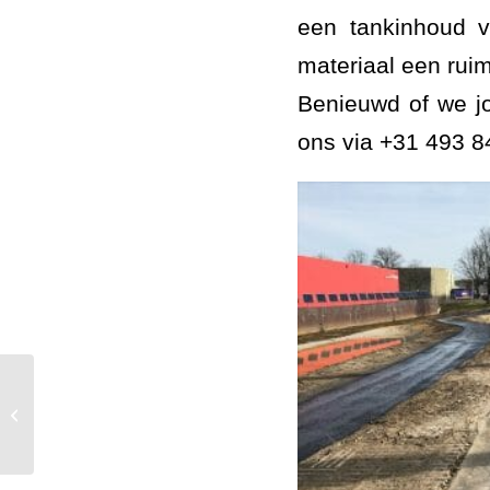
een tankinhoud v
materiaal een ruim
Benieuwd of we j
ons via +31 493 8
AWS Asfaltwerken dicht i.o.v KWS
voegen in fietspad netjes af met rode
voegvulling...