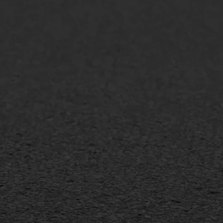
lt repareren
Scheurreparatie
lt onderhoud
SAMI
laag
Flexigoot
mineuze voegvulling
Vertical seal
sport
Vlakslijpen
sfalt reparatie
Vorstschade
ijderen markering