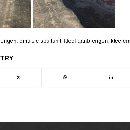
rengen
,
emulsie spuitunit
,
kleef aanbrengen
,
kleefem
NTRY