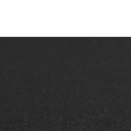
ONZE OPLOSSINGEN
Asfaltonderhoud
Asfa
Asfaltreparatie
Asfa
Bitumenverwerking
Slijt
Oppervlaktebehandeling
Bitu
Spoedreparatie
Tran