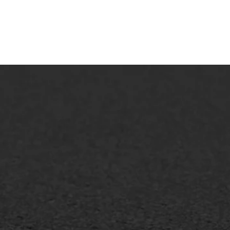
lt repareren
Scheurreparatie
lt onderhoud
SAMI
laag
Flexigoot
mineuze voegvulling
Vertical seal
sport
Vlakslijpen