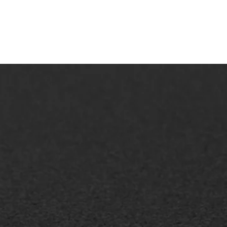
AWS ASFALTWERKEN
+31 493 842 840
info@asfaltwerken.nl
MEER INFORMATIE