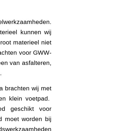
stelwerkzaamheden.
erieel kunnen wij
root materieel niet
rachten voor GWW-
n van asfalteren,
.
a brachten wij met
een klein voetpad.
ed geschikt voor
d moet worden bij
oudswerkzaamheden