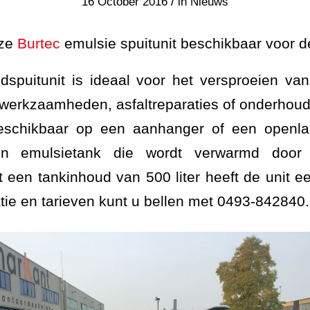
/
16 October 2016
in
Nieuws
nze
Burtec
emulsie spuitunit beschikbaar voor d
puitunit is ideaal voor het versproeien van 
gswerkzaamheden, asfaltreparaties of onderh
beschikbaar op een aanhanger of een openla
en emulsietank die wordt verwarmd door
 een tankinhoud van 500 liter heeft de unit ee
tie en tarieven kunt u bellen met 0493-842840.