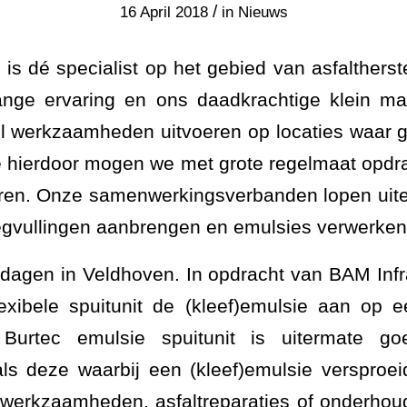
/
16 April 2018
in
Nieuws
is dé specialist op het gebied van asfalther
ange ervaring en ons daadkrachtige klein mat
bel werkzaamheden uitvoeren op locaties waar g
de hierdoor mogen we met grote regelmaat opd
ren. Onze samenwerkingsverbanden lopen uitee
voegvullingen aanbrengen en emulsies verwerken
dagen in Veldhoven. In opdracht van BAM Infr
exibele spuitunit de (kleef)emulsie aan op 
urtec emulsie spuitunit is uitermate go
s deze waarbij een (kleef)emulsie versproei
ngswerkzaamheden, asfaltreparaties of onderh