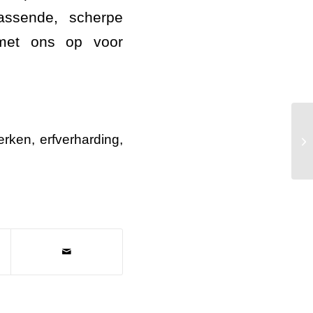
assende, scherpe
 met ons op voor
AW
erken
,
erfverharding
,
Ag