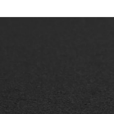
ONZE OPLOSSINGEN
Asfaltonderhoud
Asfa
Asfaltreparatie
Asfa
Bitumenverwerking
Slijt
Oppervlaktebehandeling
Bitu
Spoedreparatie
Tran
Markering verlagen
Gieta
Verw