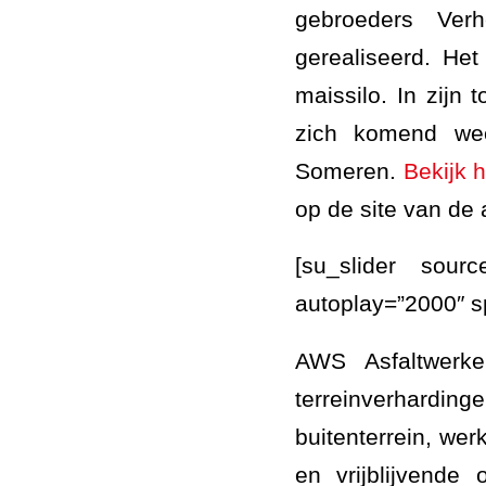
gebroeders Ver
gerealiseerd. Het
maissilo. In zijn
zich komend we
Someren.
Bekijk h
op de site van de
[su_slider sourc
autoplay=”2000″ 
AWS Asfaltwerke
terreinverharding
buitenterrein, wer
en vrijblijvend