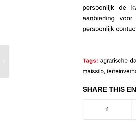
persoonlijk de 
aanbieding voor
persoonlijk conta
AWS Asfaltwerken verwijdert
Tags:
agrarische d
opstaande rand bij putdeksel in
Gemeente Veghel...
maissilo
,
terreinverh
SHARE THIS E