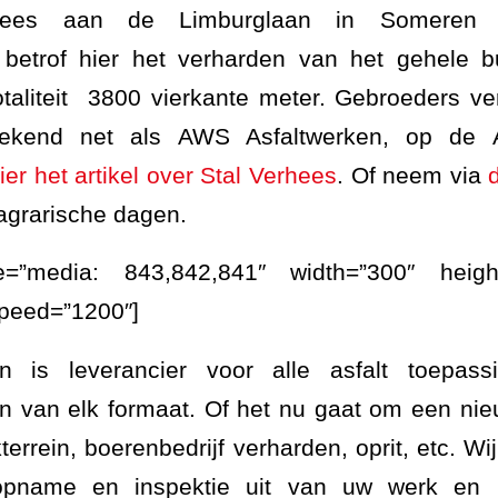
hees aan de Limburglaan in Someren d
 betrof hier het verharden van het gehele b
 totaliteit 3800 vierkante meter. Gebroeders v
ekend net als AWS Asfaltwerken, op de A
ier het artikel over Stal Verhees
. Of neem via
 agrarische dagen.
e=”media: 843,842,841″ width=”300″ height
speed=”1200″]
n is leverancier voor alle asfalt toepas
en van elk formaat. Of het nu gaat om een nie
kterrein, boerenbedrijf verharden, oprit, etc. Wi
e opname en inspektie uit van uw werk en