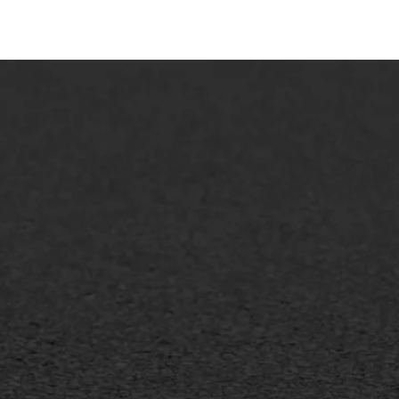
lt repareren
Scheurreparatie
lt onderhoud
SAMI
laag
Flexigoot
mineuze voegvulling
Vertical seal
sport
Vlakslijpen
sfalt reparatie
Vorstschade
ijderen markering