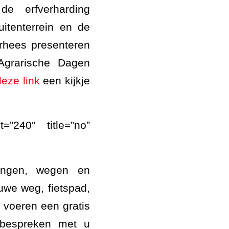
e erfverharding
uitenterrein en de
erhees presenteren
grarische Dagen
deze link
een kijkje
=”240″ title=”no”
singen, wegen en
uwe weg, fietspad,
j voeren een gratis
 bespreken met u