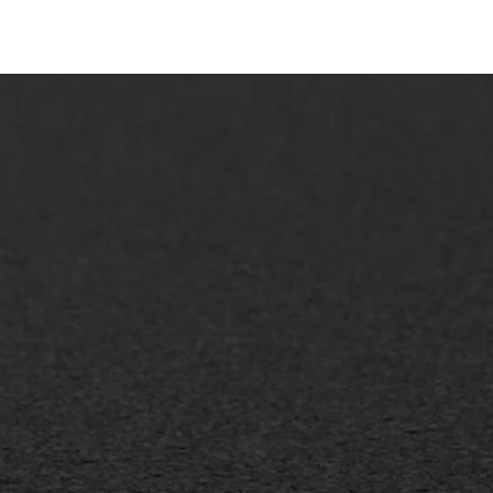
AWS ASFALTWERKEN
+31 493 842 840
info@asfaltwerken.nl
MEER INFORMATIE
Inschrijven nieuwsbrief
Duurzaam ondernemen