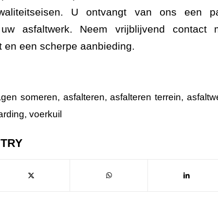
kwaliteitseisen. U ontvangt van ons een p
 uw asfaltwerk. Neem vrijblijvend contact
ct en een scherpe aanbieding.
agen someren
,
asfalteren
,
asfalteren terrein
,
asfaltw
arding
,
voerkuil
NTRY