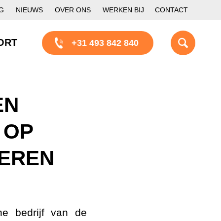
G
NIEUWS
OVER ONS
WERKEN BIJ
CONTACT
ORT
+31 493 842 840
EN
 OP
EREN
he bedrijf van de