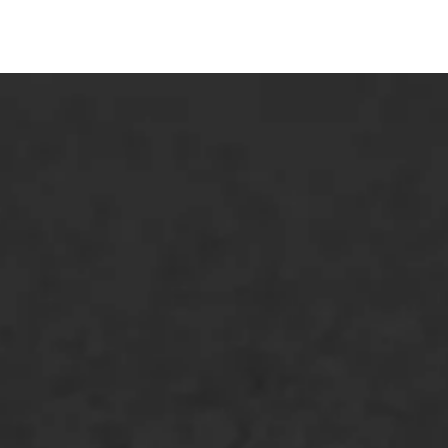
ONZE OPLOSSINGEN
Asfaltonderhoud
Asfaltreparatie
Bitumenverwerking
Oppervlaktebehandeling
Spoedreparatie
Markering verlagen