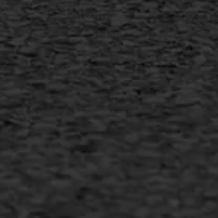
info@asfaltwerken.nl
MEER INFORMATIE
Inschrijven nieuwsbrief
Duurzaam ondernemen