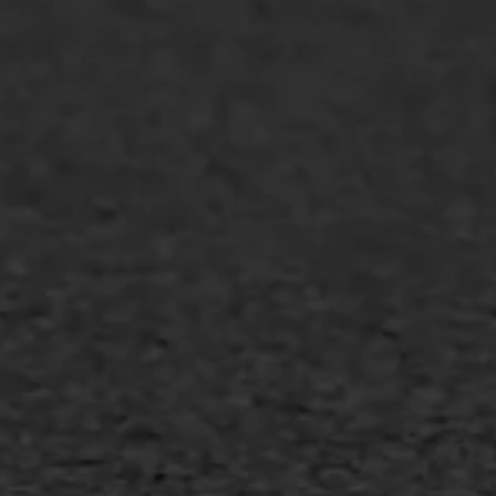
WIJ WERKEN VOOR
GWW aannemers
Overheid
Industrie & MKB
Agrarische bedrijven
Asfalt repareren
Asfalt onderhoud
Slijtlaag
Bitumineuze voegvulling
Transport