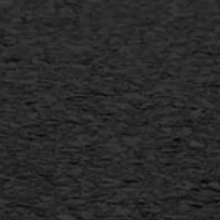
Gietasfalt reparatie
Verwijderen markering
Scheurreparatie
SAMI
Flexigoot
Vertical seal
Vlakslijpen
Vorstschade
AWS ASFALTWERKEN
+31 493 842 840