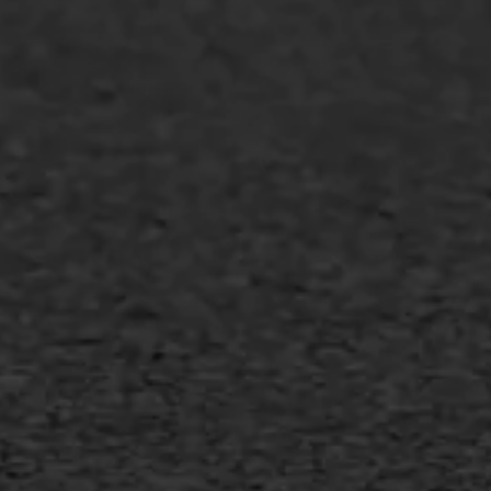
Overheid
Industrie & MKB
Agrarische bedrijven
Asfalt repareren
Asfalt onderhoud
Slijtlaag
Bitumineuze voegvulling
Transport
Gietasfalt reparatie
Verwijderen markering