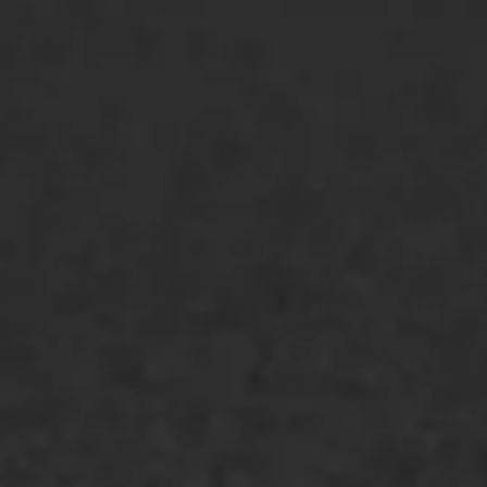
ONZE OPLOSSINGEN
Asfaltonderhoud
Asfaltreparatie
Bitumenverwerking
Oppervlaktebehandeling
Spoedreparatie
Markering verlagen
WIJ WERKEN VOOR
GWW aannemers