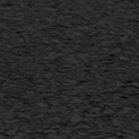
Scheurreparatie
SAMI
Flexigoot
Vertical seal
Vlakslijpen
Vorstschade
AWS ASFALTWERKEN
+31 493 842 840
info@asfaltwerken.nl
MEER INFORMATIE