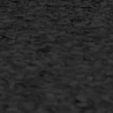
Inschrijven nieuwsbrief
Duurzaam ondernemen
Copyright AWS Asfaltwerken
•
Algemene voorwaarden
•
Privacyverklaring
•
Website door
Bonsai media