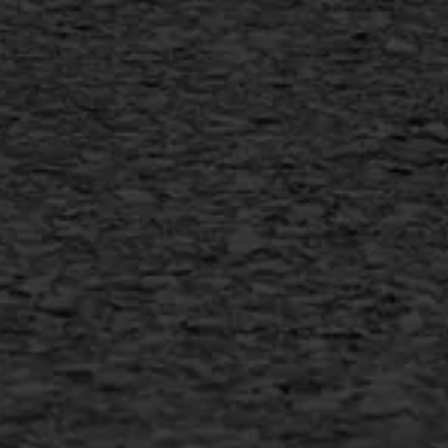
Vertical seal
Vlakslijpen
Vorstschade
AWS ASFALTWERKEN
+31 493 842 840
info@asfaltwerken.nl
MEER INFORMATIE
Inschrijven nieuwsbrief
Duurzaam ondernemen