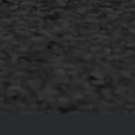
Copyright AWS Asfaltwerken
•
Algemene voorwaarden
•
Privacyverklaring
•
Website door
Bonsai media