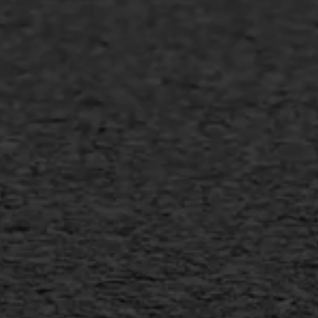
Asfalt repareren
Asfalt onderhoud
Slijtlaag
Bitumineuze voegvulling
Transport
Gietasfalt reparatie
Verwijderen markering
Scheurreparatie
SAMI
Flexigoot