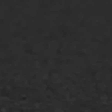
Asfaltreparatie
Bitumenverwerking
Oppervlaktebehandeling
Spoedreparatie
Markering verlagen
WIJ WERKEN VOOR
GWW aannemers
Overheid
Industrie & MKB
Agrarische bedrijven