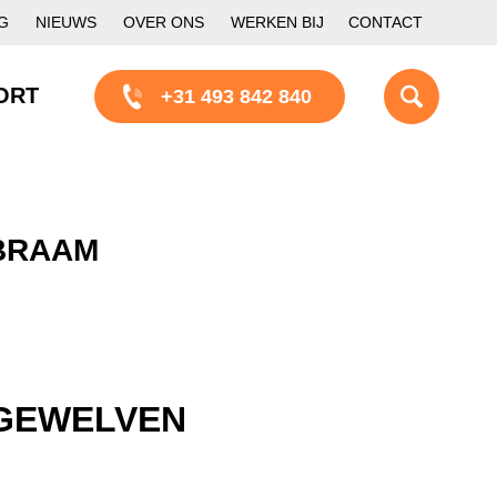
G
NIEUWS
OVER ONS
WERKEN BIJ
CONTACT
ORT
+31 493 842 840
BRAAM
 GEWELVEN