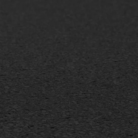
+31 493 842 840
info@asfaltwerken.nl
MEER INFORMATIE
Inschrijven nieuwsbrief
Duurzaam ondernemen