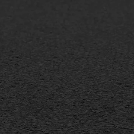
lt repareren
Scheurreparatie
lt onderhoud
SAMI
laag
Flexigoot
mineuze voegvulling
Vertical seal
sport
Vlakslijpen
sfalt reparatie
Vorstschade
ijderen markering