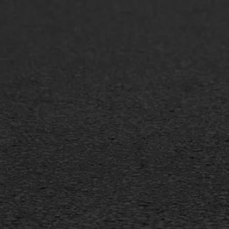
Asfaltonderhoud
Asfa
Asfaltreparatie
Asfa
Bitumenverwerking
Slijt
Oppervlaktebehandeling
Bitu
Spoedreparatie
Tran
Markering verlagen
Gieta
Verw
WIJ WERKEN VOOR
GWW aannemers
Overheid
Industrie & MKB
Agrarische bedrijven