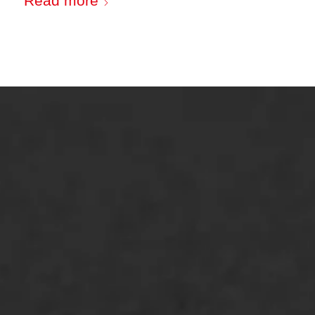
Read more
ONZE OPLOSSINGEN
Asfaltonderhoud
Asfaltreparatie
Bitumenverwerking
Oppervlaktebehandeling
Spoedreparatie