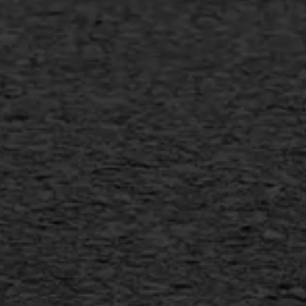
Bitumineuze voegvulling
Transport
Gietasfalt reparatie
Verwijderen markering
Scheurreparatie
SAMI
Flexigoot
Vertical seal
Vlakslijpen
Vorstschade
AWS ASFALTWERKEN