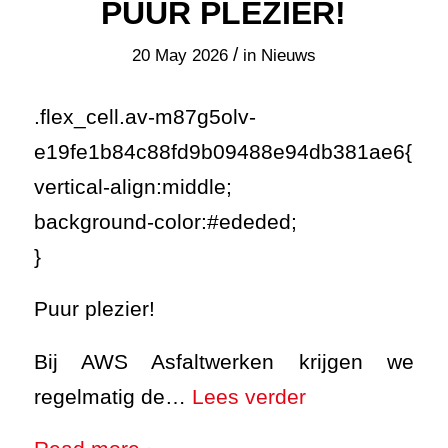
PUUR PLEZIER!
/
20 May 2026
in
Nieuws
.flex_cell.av-m87g5olv-
e19fe1b84c88fd9b09488e94db381ae6{
vertical-align:middle;
background-color:#ededed;
}
Puur plezier!
Bij AWS Asfaltwerken krijgen we
regelmatig de…
Lees verder