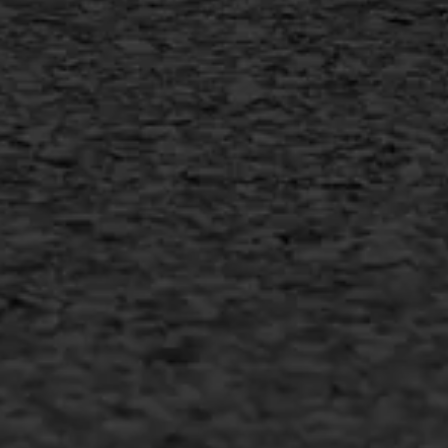
+31 493 842 840
info@asfaltwerken.nl
MEER INFORMATIE
Inschrijven nieuwsbrief
Duurzaam ondernemen