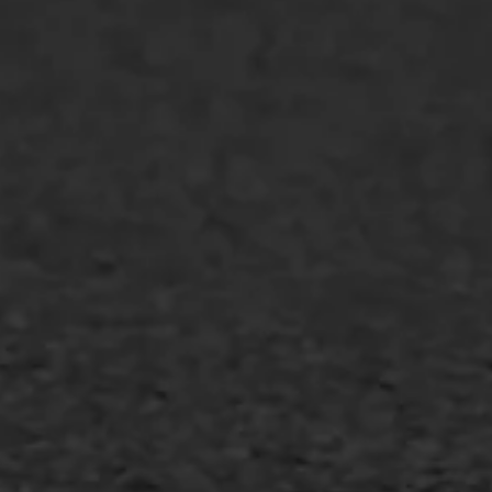
Markering verlagen
WIJ WERKEN VOOR
GWW aannemers
Overheid
Industrie & MKB
Agrarische bedrijven
Asfalt repareren
Asfalt onderhoud
Slijtlaag