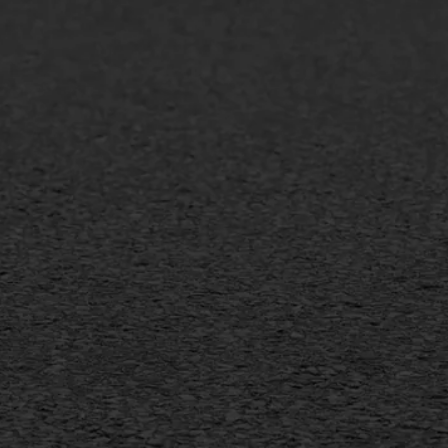
lt repareren
Scheurreparatie
lt onderhoud
SAMI
laag
Flexigoot
mineuze voegvulling
Vertical seal
sport
Vlakslijpen
sfalt reparatie
Vorstschade
ijderen markering