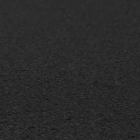
+31 493 842 840
info@asfaltwerken.nl
MEER INFORMATIE
Inschrijven nieuwsbrief
Duurzaam ondernemen