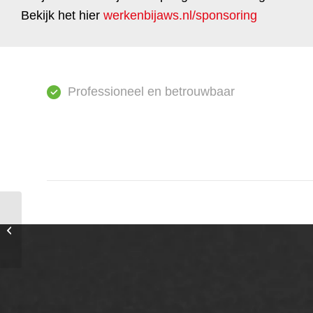
Bekijk het hier
werkenbijaws.nl/sponsoring
Professioneel en betrouwbaar
Vlakslijpen: veilig, vlak
en duurzaam
asfaltherstel
ONZE OPLOSSINGEN