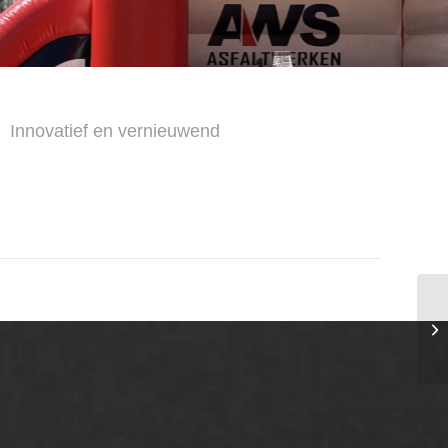
Innovatief en vernieuwend
AWS ASFALTWERKEN