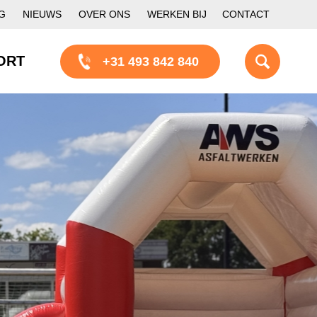
G
NIEUWS
OVER ONS
WERKEN BIJ
CONTACT
ORT
+31 493 842 840