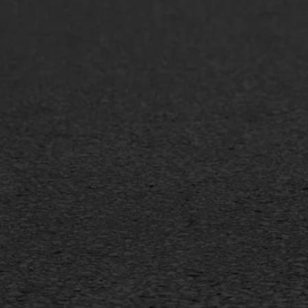
Asfaltonderhoud
Asfa
Asfaltreparatie
Asfa
Bitumenverwerking
Slijt
Oppervlaktebehandeling
Bitu
Spoedreparatie
Tran
Markering verlagen
Gieta
Verw
WIJ WERKEN VOOR
GWW aannemers
Overheid
Industrie & MKB
Agrarische bedrijven