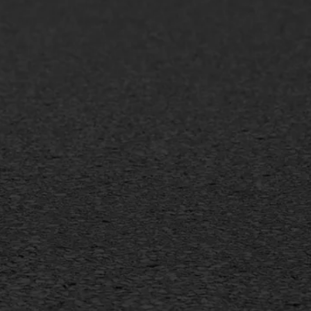
+31 493 842 840
info@asfaltwerken.nl
MEER INFORMATIE
Inschrijven nieuwsbrief
Duurzaam ondernemen