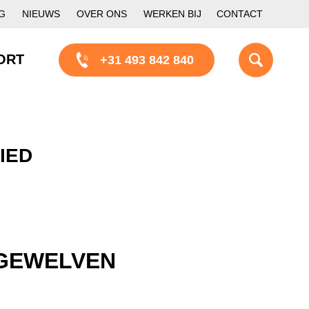
G
NIEUWS
OVER ONS
WERKEN BIJ
CONTACT
ORT
+31 493 842 840
IED
 GEWELVEN