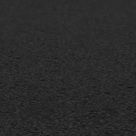
lt repareren
Scheurreparatie
lt onderhoud
SAMI
laag
Flexigoot
mineuze voegvulling
Vertical seal
sport
Vlakslijpen
sfalt reparatie
Vorstschade
ijderen markering