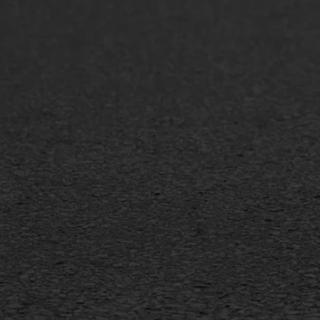
Asfaltonderhoud
Asfa
Asfaltreparatie
Asfa
Bitumenverwerking
Slijt
Oppervlaktebehandeling
Bitu
Spoedreparatie
Tran
Markering verlagen
Gieta
Verw
WIJ WERKEN VOOR
GWW aannemers
Overheid
Industrie & MKB
Agrarische bedrijven