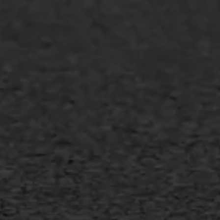
Overheid
Industrie & MKB
Agrarische bedrijven
Asfalt repareren
Asfalt onderhoud
Slijtlaag
Bitumineuze voegvulling
Transport
Gietasfalt reparatie
Verwijderen markering