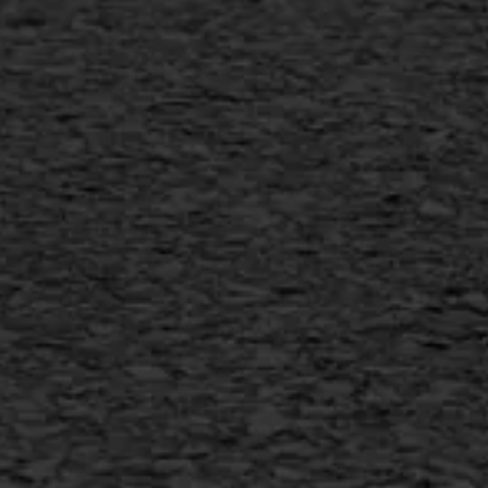
Scheurreparatie
SAMI
Flexigoot
Vertical seal
Vlakslijpen
Vorstschade
AWS ASFALTWERKEN
+31 493 842 840
info@asfaltwerken.nl