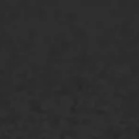
ONZE OPLOSSINGEN
Asfaltonderhoud
Asfaltreparatie
Bitumenverwerking
Oppervlaktebehandeling
Spoedreparatie
Markering verlagen
WIJ WERKEN VOOR
GWW aannemers