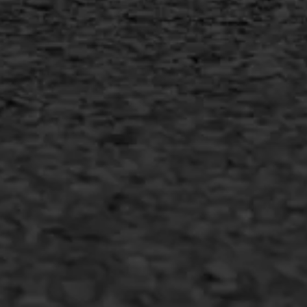
MEER INFORMATIE
Inschrijven nieuwsbrief
Duurzaam ondernemen
Copyright AWS Asfaltwerken
•
Algemene voorwaarden
•
Privacyverklaring
•
Website door
Bonsai media