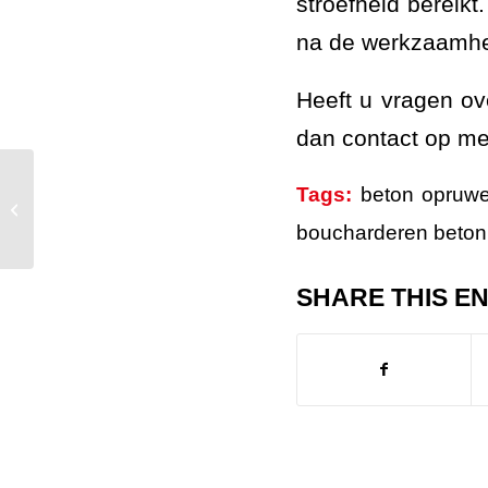
stroefheid bereikt
na de werkzaamh
Heeft u vragen o
dan contact op me
Tags:
beton opruw
Gevaarlijke wortelopdruk verwijderd.
boucharderen beton
SHARE THIS E