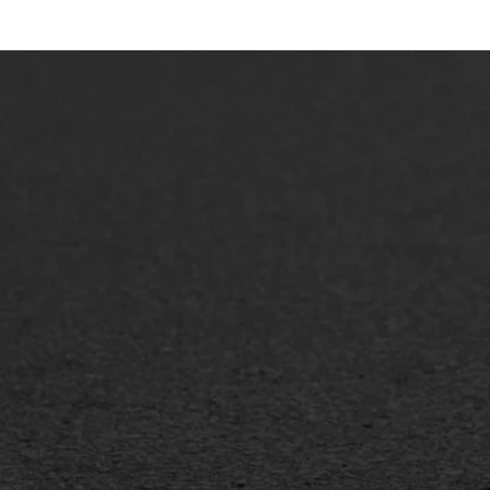
ONZE OPLOSSINGEN
Asfaltonderhoud
Asfa
Asfaltreparatie
Asfa
Bitumenverwerking
Slijt
Oppervlaktebehandeling
Bitu
Spoedreparatie
Tran
Markering verlagen
Gieta
Verw