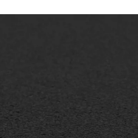
lt repareren
Scheurreparatie
lt onderhoud
SAMI
laag
Flexigoot
mineuze voegvulling
Vertical seal
sport
Vlakslijpen
sfalt reparatie
Vorstschade
ijderen markering