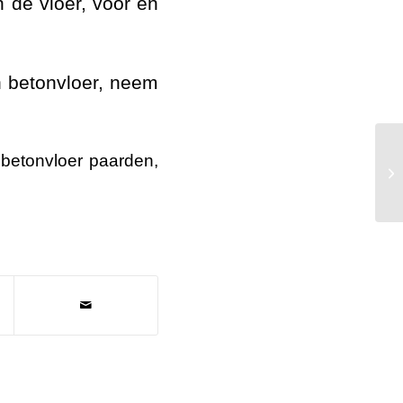
n de vloer, voor en
 betonvloer, neem
,
betonvloer paarden
,
As
be