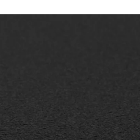
AWS ASFALTWERKEN
+31 493 842 840
info@asfaltwerken.nl
MEER INFORMATIE
Inschrijven nieuwsbrief
Duurzaam ondernemen