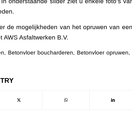
. In onderstaande slider ziet u enkele foto’s va
eden.
ver de mogelijkheden van het opruwen van een
t AWS Asfaltwerken B.V.
en
,
Betonvloer boucharderen
,
Betonvloer opruwen
NTRY