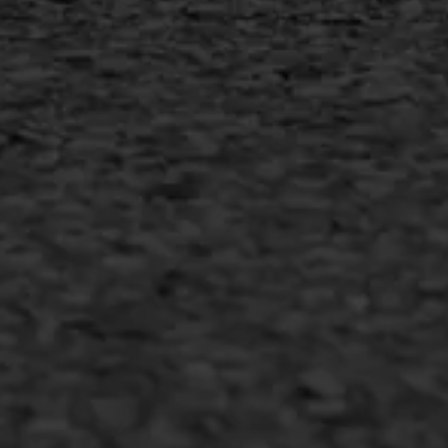
Inschrijven nieuwsbrief
Duurzaam ondernemen
Copyright AWS Asfaltwerken
•
Algemene voorwaarden
•
Privacyverklaring
•
Website door
Bonsai media