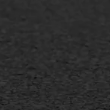
Overheid
Industrie & MKB
Agrarische bedrijven
Asfalt repareren
Asfalt onderhoud
Slijtlaag
Bitumineuze voegvulling
Transport
Gietasfalt reparatie
Verwijderen markering