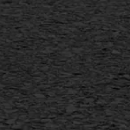
Scheurreparatie
SAMI
Flexigoot
Vertical seal
Vlakslijpen
Vorstschade
AWS ASFALTWERKEN
+31 493 842 840
info@asfaltwerken.nl
MEER INFORMATIE