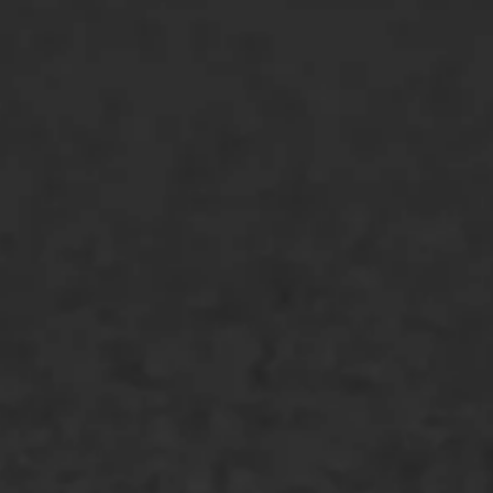
ONZE OPLOSSINGEN
Asfaltonderhoud
Asfaltreparatie
Bitumenverwerking
Oppervlaktebehandeling
Spoedreparatie
Markering verlagen
WIJ WERKEN VOOR
GWW aannemers