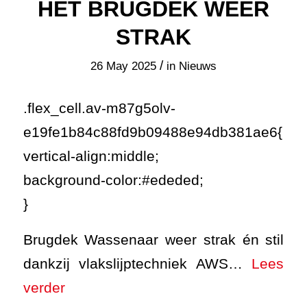
HET BRUGDEK WEER
STRAK
/
26 May 2025
in
Nieuws
.flex_cell.av-m87g5olv-
e19fe1b84c88fd9b09488e94db381ae6{
vertical-align:middle;
background-color:#ededed;
}
Brugdek Wassenaar weer strak én stil
dankzij vlakslijptechniek AWS…
Lees
verder