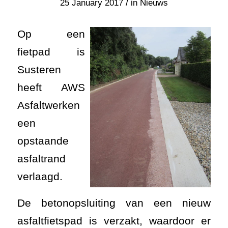
/
25 January 2017
in
Nieuws
Op een
fietpad is
Susteren
heeft AWS
Asfaltwerken
een
opstaande
asfaltrand
verlaagd.
De betonopsluiting van een nieuw
asfaltfietspad is verzakt, waardoor er