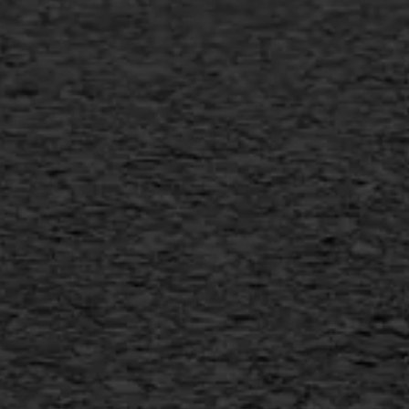
Verwijderen markering
Scheurreparatie
SAMI
Flexigoot
Vertical seal
Vlakslijpen
Vorstschade
AWS ASFALTWERKEN
+31 493 842 840
info@asfaltwerken.nl