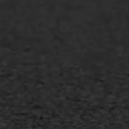
WIJ WERKEN VOOR
GWW aannemers
Overheid
Industrie & MKB
Agrarische bedrijven
Asfalt repareren
Asfalt onderhoud
Slijtlaag
Bitumineuze voegvulling
Transport
Gietasfalt reparatie