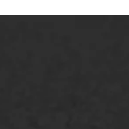
ONZE OPLOSSINGEN
Asfaltonderhoud
Asfaltreparatie
Bitumenverwerking
Oppervlaktebehandeling
Spoedreparatie
Markering verlagen