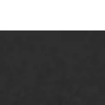
ONZE OPLOSSINGEN
Asfaltonderhoud
Asfaltreparatie
Bitumenverwerking
Oppervlaktebehandeling
Spoedreparatie