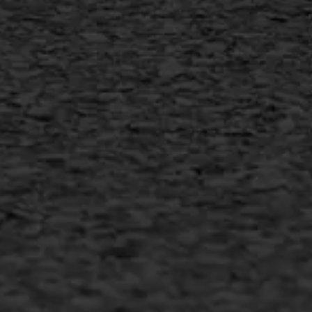
+31 493 842 840
info@asfaltwerken.nl
MEER INFORMATIE
Inschrijven nieuwsbrief
Duurzaam ondernemen