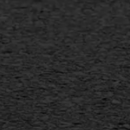
Bitumineuze voegvulling
Transport
Gietasfalt reparatie
Verwijderen markering
Scheurreparatie
SAMI
Flexigoot
Vertical seal
Vlakslijpen
Vorstschade
AWS ASFALTWERKEN