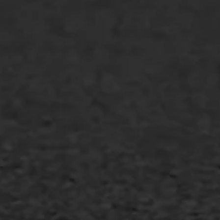
Markering verlagen
WIJ WERKEN VOOR
GWW aannemers
Overheid
Industrie & MKB
Agrarische bedrijven
Asfalt repareren
Asfalt onderhoud
Slijtlaag