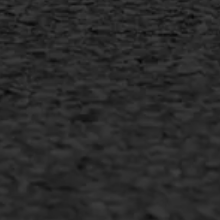
MEER INFORMATIE
Inschrijven nieuwsbrief
Duurzaam ondernemen
Copyright AWS Asfaltwerken
•
Algemene voorwaarden