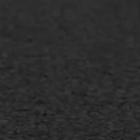
GWW aannemers
Overheid
Industrie & MKB
Agrarische bedrijven
Asfalt repareren
Asfalt onderhoud
Slijtlaag
Bitumineuze voegvulling
Transport
Gietasfalt reparatie
Verwijderen markering