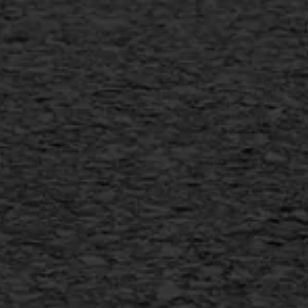
Scheurreparatie
SAMI
Flexigoot
Vertical seal
Vlakslijpen
Vorstschade
AWS ASFALTWERKEN
+31 493 842 840
info@asfaltwerken.nl