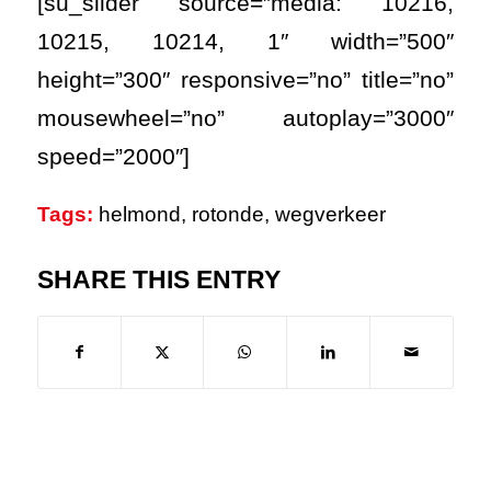
[su_slider source=”media: 10216,
10215, 10214, 1″ width=”500″
height=”300″ responsive=”no” title=”no”
mousewheel=”no” autoplay=”3000″
speed=”2000″]
Tags:
helmond
,
rotonde
,
wegverkeer
SHARE THIS ENTRY