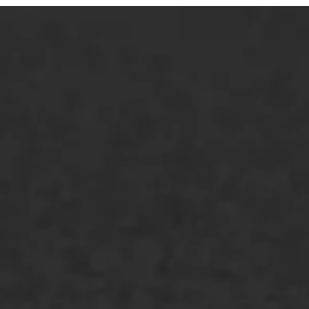
ONZE OPLOSSINGEN
Asfaltonderhoud
Asfaltreparatie
Bitumenverwerking
Oppervlaktebehandeling
Spoedreparatie
Markering verlagen
WIJ WERKEN VOOR