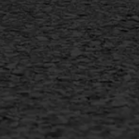
Vorstschade
AWS ASFALTWERKEN
+31 493 842 840
info@asfaltwerken.nl
MEER INFORMATIE
Inschrijven nieuwsbrief
Duurzaam ondernemen