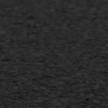
Asfalt onderhoud
Slijtlaag
Bitumineuze voegvulling
Transport
Gietasfalt reparatie
Verwijderen markering
Scheurreparatie
SAMI
Flexigoot
Vertical seal
Vlakslijpen