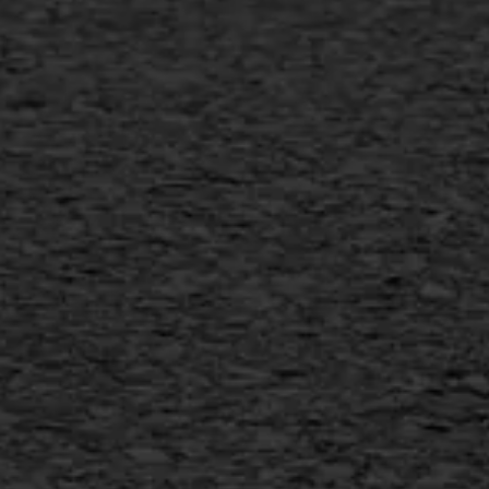
Verwijderen markering
Scheurreparatie
SAMI
Flexigoot
Vertical seal
Vlakslijpen
Vorstschade
AWS ASFALTWERKEN
+31 493 842 840
info@asfaltwerken.nl