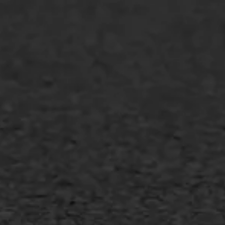
WIJ WERKEN VOOR
GWW aannemers
Overheid
Industrie & MKB
Agrarische bedrijven
Asfalt repareren
Asfalt onderhoud
Slijtlaag
Bitumineuze voegvulling
Transport
Gietasfalt reparatie