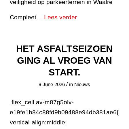
veiligheid op parkeerterrein in Waalre
Compleet…
Lees verder
HET ASFALTSEIZOEN
GING AL VROEG VAN
START.
/
9 June 2026
in
Nieuws
.flex_cell.av-m87g5olv-
e19fe1b84c88fd9b09488e94db381ae6{
vertical-align:middle;