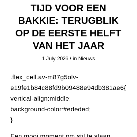
TIJD VOOR EEN
BAKKIE: TERUGBLIK
OP DE EERSTE HELFT
VAN HET JAAR
/
1 July 2026
in
Nieuws
.flex_cell.av-m87g5olv-
e19fe1b84c88fd9b09488e94db381ae6{
vertical-align:middle;
background-color:#ededed;
}
Een mooi moment om stil te staan