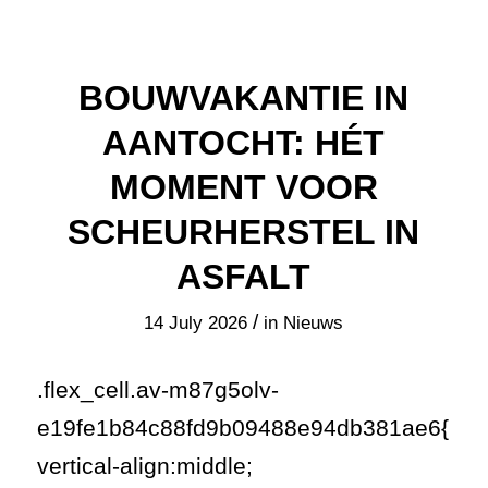
BOUWVAKANTIE IN
AANTOCHT: HÉT
MOMENT VOOR
SCHEURHERSTEL IN
ASFALT
/
14 July 2026
in
Nieuws
.flex_cell.av-m87g5olv-
e19fe1b84c88fd9b09488e94db381ae6{
vertical-align:middle;