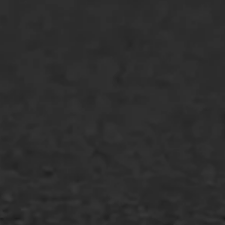
Bitumenverwerking
Oppervlaktebehandeling
Spoedreparatie
Markering verlagen
WIJ WERKEN VOOR
GWW aannemers
Overheid
Industrie & MKB
Agrarische bedrijven