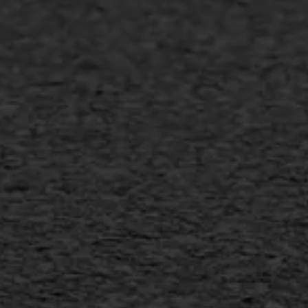
Asfalt repareren
Asfalt onderhoud
Slijtlaag
Bitumineuze voegvulling
Transport
Gietasfalt reparatie
Verwijderen markering
Scheurreparatie
SAMI
Flexigoot
Vertical seal
Vlakslijpen