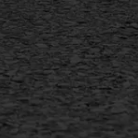
Vorstschade
AWS ASFALTWERKEN
+31 493 842 840
info@asfaltwerken.nl
MEER INFORMATIE
Inschrijven nieuwsbrief
Duurzaam ondernemen