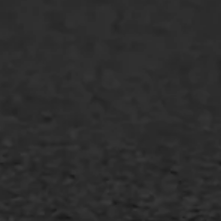
Markering verlagen
WIJ WERKEN VOOR
GWW aannemers
Overheid
Industrie & MKB
Agrarische bedrijven
Asfalt repareren
Asfalt onderhoud
Slijtlaag
Bitumineuze voegvulling