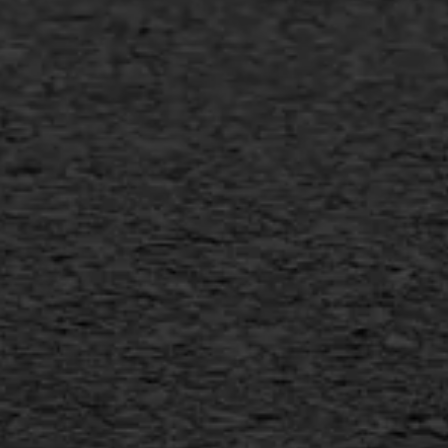
Transport
Gietasfalt reparatie
Verwijderen markering
Scheurreparatie
SAMI
Flexigoot
Vertical seal
Vlakslijpen
Vorstschade
AWS ASFALTWERKEN