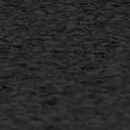
+31 493 842 840
info@asfaltwerken.nl
MEER INFORMATIE
Inschrijven nieuwsbrief
Duurzaam ondernemen